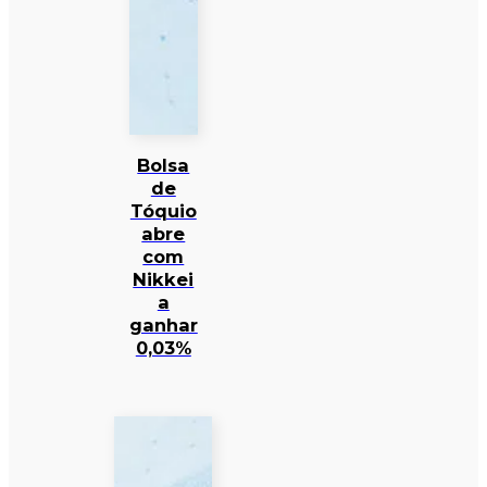
Bolsa
de
Tóquio
abre
com
Nikkei
a
ganhar
0,03%