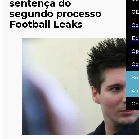
sentença do
segundo processo
CE
Football Leaks
Co
Ed
Op
Co
Su
As
Co