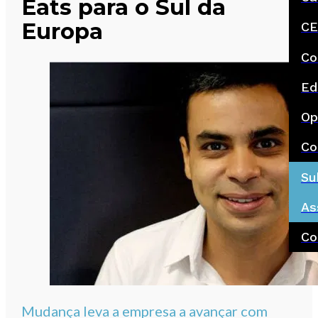
Eats para o Sul da
Europa
CE
Co
Ed
Op
Co
Su
As
Co
Mudança leva a empresa a avançar com