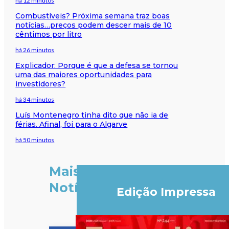
há 12 minutos
Combustíveis? Próxima semana traz boas
notícias…preços podem descer mais de 10
cêntimos por litro
há 26 minutos
Explicador: Porque é que a defesa se tornou
uma das maiores oportunidades para
investidores?
há 34 minutos
Luís Montenegro tinha dito que não ia de
férias. Afinal, foi para o Algarve
há 50 minutos
Mais
Notícias
Edição Impressa