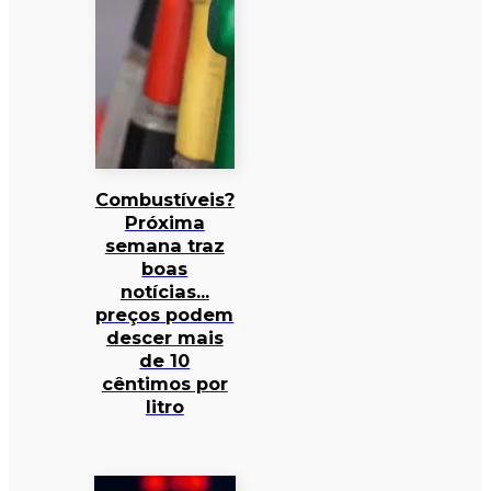
Combustíveis?
Próxima
semana traz
boas
notícias…
preços podem
descer mais
de 10
cêntimos por
litro