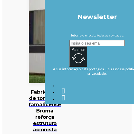
Newsletter
Subscreva e receba todas as novidades.
Assinar
A sua informação está protegida. Leia a nossa políti
privacidade.
Fabricante
de torneiras
famalicense
Bruma
reforça
estrutura
acionista