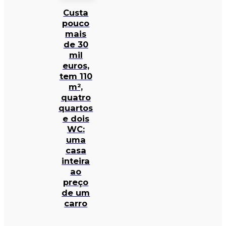
Custa
pouco
mais
de 30
mil
euros,
tem 110
m²,
quatro
quartos
e dois
WC:
uma
casa
inteira
ao
preço
de um
carro