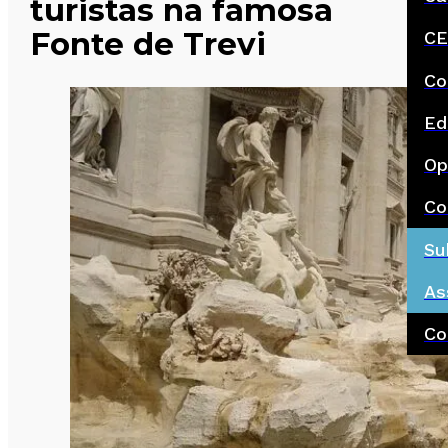
turistas na famosa
Fonte de Trevi
CE
Co
Ed
Op
Co
Su
As
Co