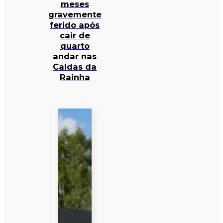
meses
gravemente
ferido após
cair de
quarto
andar nas
Caldas da
Rainha