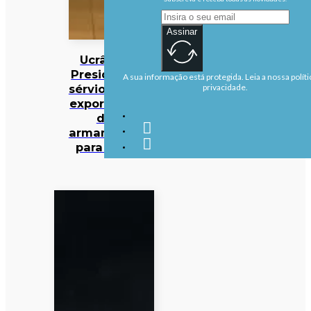
Assinar
Ucrânia:
Presidente
A sua informação está protegida. Leia a nossa políti
sérvio nega
privacidade.
exportação
de
armamento
para Kiev