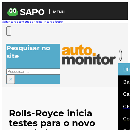
MENU
Saltar para o conteúdo principal
Ir para o footer
Pesquisar no
site
Úl
Pesquisar
×
Ba
Ca
CE
Rolls-Royce inicia
Co
testes para o novo