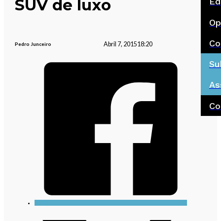
SUV de luxo
Ed
Op
Co
Abril 7, 2015
18:20
Pedro Junceiro
Su
As
Co