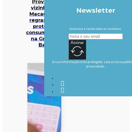
Província
vizinha de
Newsletter
Macau com
regras para
proteger
Subscreva e receba todas as novidades.
consumidores
na Grande
Assinar
Baía
A sua informação está protegida. Leia a nossa políti
privacidade.