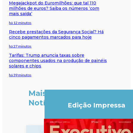
Megajackpot do Euromilhões: que tal 110
milhões de euros? Saiba os números ‘com
mais saída’
há 12 minutos
Recebe prestações da Segurança Social? Há
cinco pagamentos marcados para hoje
há 27 minutos
Tarifas: Trump anuncia taxas sobre
componentes usados na produção de painéis
solares e chips
há 39 minutos
Mais
Notícias
Edição Impressa