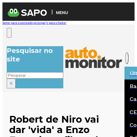
MENU
Saltar para o conteúdo principal
Ir para o footer
Pesquisar no
site
Úl
Pesquisar
×
Ba
Ca
CE
Robert de Niro vai
Co
dar 'vida' a Enzo