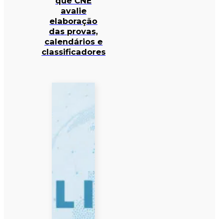
que CNE
avalie
elaboração
das provas,
calendários e
classificadores