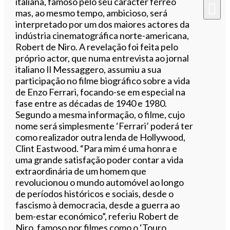
italiana, famoso pelo seu carácter férreo
mas, ao mesmo tempo, ambicioso, será
interpretado por um dos maiores actores da
indústria cinematográfica norte-americana,
Robert de Niro. A revelação foi feita pelo
próprio actor, que numa entrevista ao jornal
italiano Il Messaggero, assumiu a sua
participação no filme biográfico sobre a vida
de Enzo Ferrari, focando-se em especial na
fase entre as décadas de 1940 e 1980.
Segundo a mesma informação, o filme, cujo
nome será simplesmente ‘Ferrari’ poderá ter
como realizador outra lenda de Hollywood,
Clint Eastwood. “Para mim é uma honra e
uma grande satisfação poder contar a vida
extraordinária de um homem que
revolucionou o mundo automóvel ao longo
de períodos históricos e sociais, desde o
fascismo à democracia, desde a guerra ao
bem-estar económico”, referiu Robert de
Niro, famoso por filmes como o ‘Touro