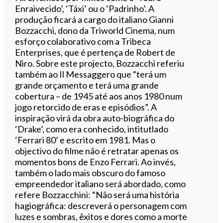
Enraivecido’, ‘Táxi’ ou o ‘Padrinho’. A
produção ficará a cargo do italiano Gianni
Bozzacchi, dono da Triworld Cinema, num
esforço colaborativo com a Tribeca
Enterprises, que é pertença de Robert de
Niro. Sobre este projecto, Bozzacchi referiu
também ao Il Messaggero que “terá um
grande orçamento e terá uma grande
cobertura – de 1945 até aos anos 1980 num
jogo retorcido de eras e episódios”. A
inspiração virá da obra auto-biográfica do
‘Drake’, como era conhecido, intitutlado
‘Ferrari 80’ e escrito em 1981. Mas o
objectivo do filme não é retratar apenas os
momentos bons de Enzo Ferrari. Ao invés,
também o lado mais obscuro do famoso
empreendedor italiano será abordado, como
refere Bozzacchini: “Não será uma história
hagiográfica: descreverá o personagem com
luzes e sombras, êxitos e dores como a morte