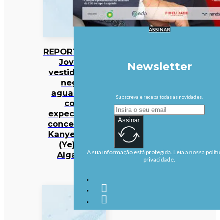
ASSINAR
REPORTAGEM:
Jovens
Newsletter
vestidos de
negro
aguardam
Subscreva e receba todas as novidades.
com
expectativa
Assinar
concerto de
Kanye West
(Ye) no
A sua informação está protegida. Leia a nossa políti
Algarve
privacidade.