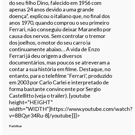
do seu filho Dino, falecido em 1956 com
apenas 24 anos devido a uma grande
doença”, explicou o italiano que, no final dos
anos 1970, quando comprou o seu primeiro
Ferrari, não conseguiu deixar Maranello por
causa dos nervos. Sem controlar o tremor
dos joelhos, o motor do seu carro ia
continuamente abaixo… A vida de Enzo
Ferrari já deu origem a diversos
documentários, mas poucos se atreveram a
contar a sua história em filme. Destaque, no
entanto, para o telefilme ‘Ferrari’, produzido
em 2003 por Carlo Carlei e interpretado de
forma bastante convincente por Sergio
Castellitto (veja o trailer). [youtube
height=”HEIGHT”
width=”WIDTH”]https://www.youtube.com/watch?
v=8BQyr34Ru-8[/youtube]]]>
Partilhar