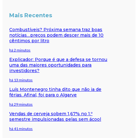
Mais Recentes
Combustíveis? Próxima semana traz boas
notícias…preços podem descer mais de 10
cêntimos por litro
há 2 minutos
Explicador: Porque é que a defesa se tornou
uma das maiores oportunidades para
investidores?
há 13 minutos
Luís Montenegro tinha dito que não ia de
férias. Afinal, foi para o Algarve
há 29 minutos
Vendas de cerveja sobem 1,67% no 1.º
semestre impulsionadas pelas sem ácool
há 41 minutos