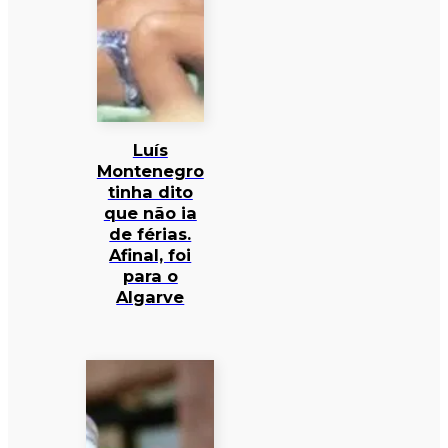
Luís
Montenegro
tinha dito
que não ia
de férias.
Afinal, foi
para o
Algarve