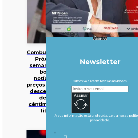
ASSINAR
Combustíveis?
Próxima
Newsletter
semana traz
boas
notícias…
Subscreva e receba todas as novidades.
preços podem
descer mais
Assinar
de 10
cêntimos por
litro
A sua informação está protegida. Leia a nossa políti
privacidade.