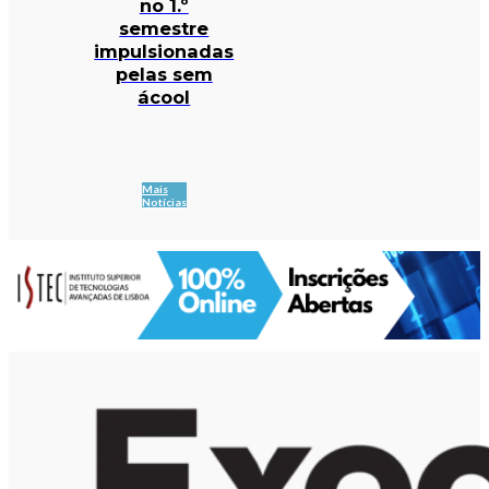
no 1.º
semestre
impulsionadas
pelas sem
ácool
Mais
Notícias