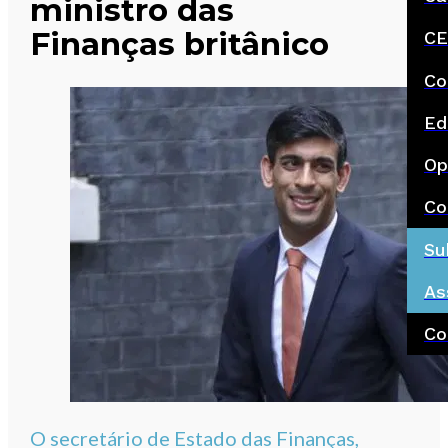
ministro das
Finanças britânico
CE
Co
Ed
Op
Co
Su
As
Co
O secretário de Estado das Finanças,