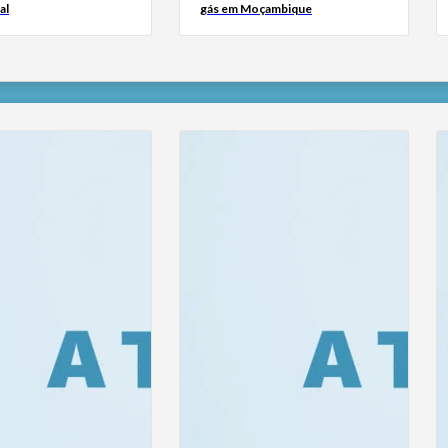
al
gás em Moçambique