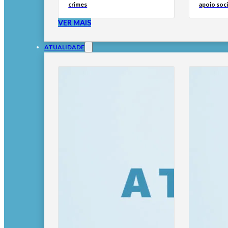
crimes
apoio soci
VER MAIS
ATUALIDADE