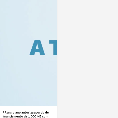
PR angolano autoriza acordo de
financiamento de 1.000 ME com