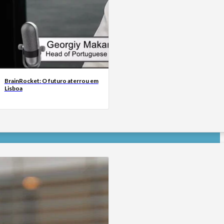
BrainRocket: O futuro aterrou em
Lisboa