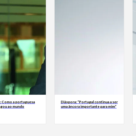
a: Como a portuguesa
Diáspora: “Portugal continua a ser
egou ao mundo
uma âncora importante para mim”