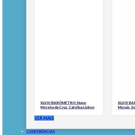
XLVIII BARÓMETRO: Nuno
XLVIII B
Moreira da Cruz, Católica Lisbon
Morais, S
VER MAIS
CONFERÊNCIAS