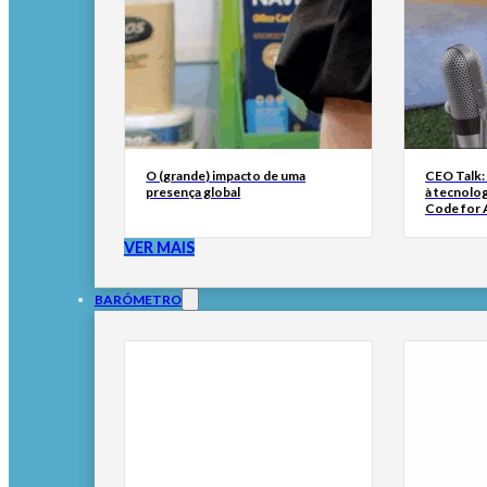
O (grande) impacto de uma
CEO Talk:
presença global
à tecnolog
Code for A
VER MAIS
BARÓMETRO