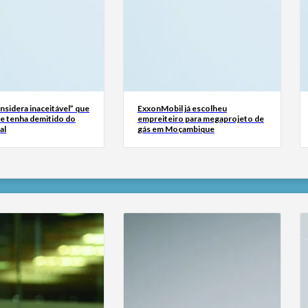
sidera inaceitável” que
ExxonMobil já escolheu
se tenha demitido do
empreiteiro para megaprojeto de
al
gás em Moçambique