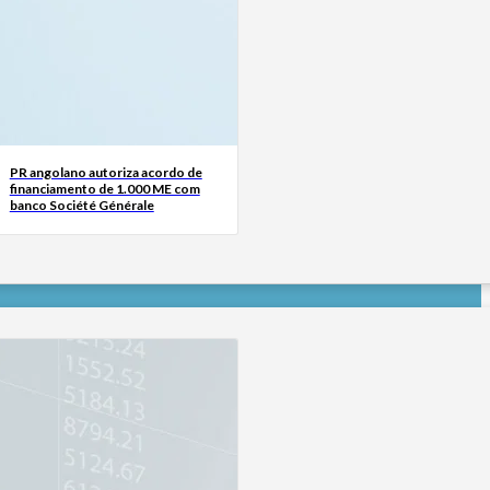
PR angolano autoriza acordo de
financiamento de 1.000 ME com
banco Société Générale