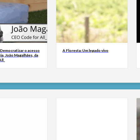
 Democratizar o acesso
A Floresta: Um legado vivo
ia, João Magalhães, da
ll_