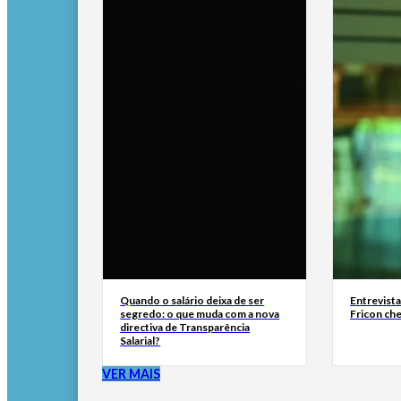
Quando o salário deixa de ser
Entrevist
segredo: o que muda com a nova
Fricon ch
directiva de Transparência
Salarial?
VER MAIS