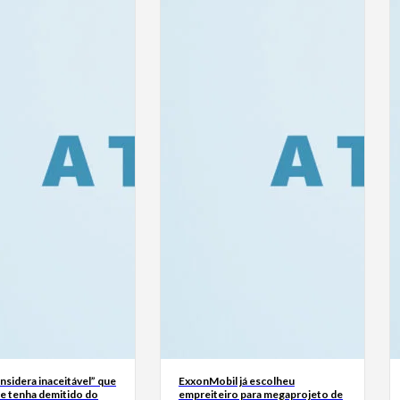
sidera inaceitável” que
ExxonMobil já escolheu
se tenha demitido do
empreiteiro para megaprojeto de