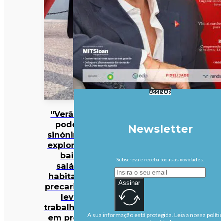
ASSINAR
“Verão não
pode ser
Newsletter
sinónimo de
exploração”:
baixos
Subscreva e receba todas as novidades.
salários,
habitação e
Assinar
precariedade
levam
trabalhadores
A sua informação está protegida. Leia a nossa políti
em protesto