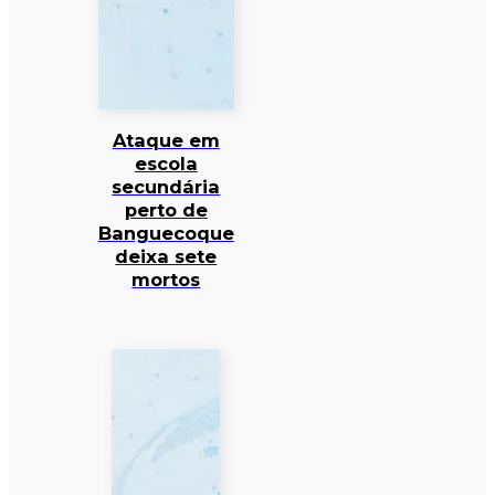
Ataque em
escola
secundária
perto de
Banguecoque
deixa sete
mortos