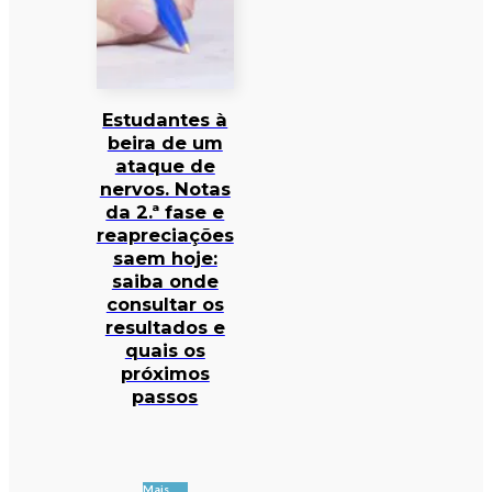
Estudantes à
beira de um
ataque de
nervos. Notas
da 2.ª fase e
reapreciações
saem hoje:
saiba onde
consultar os
resultados e
quais os
próximos
passos
Mais