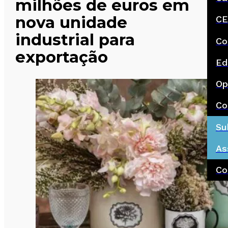
milhões de euros em
nova unidade
CE
industrial para
Co
exportação
Ed
Op
Co
Su
As
Co