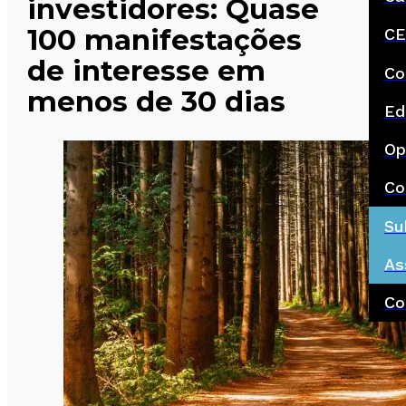
investidores: Quase
100 manifestações
CE
de interesse em
Co
menos de 30 dias
Ed
Op
Co
Su
As
Co