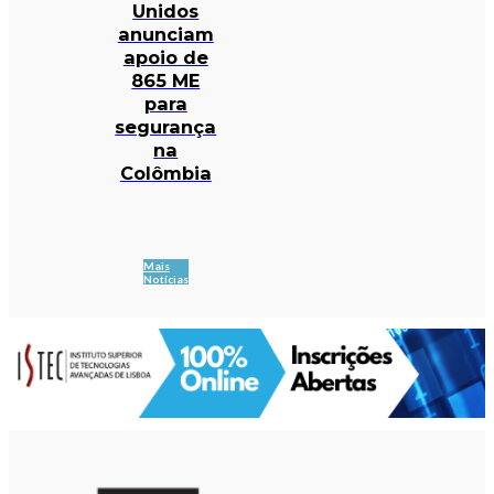
Unidos
anunciam
apoio de
865 ME
para
segurança
na
Colômbia
Mais
Notícias