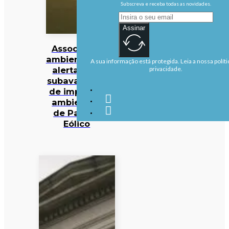
Subscreva e receba todas as novidades.
Assinar
Associação
ambientalista
A sua informação está protegida. Leia a nossa políti
alerta para
privacidade.
subavaliação
de impactos
ambientais
de Parque
Eólico