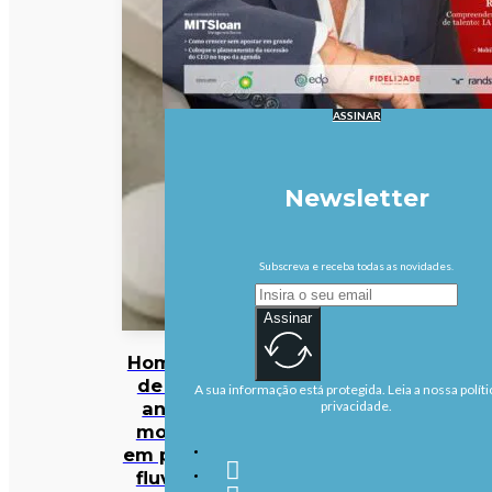
ASSINAR
Newsletter
Subscreva e receba todas as novidades.
Assinar
Homem
de 40
A sua informação está protegida. Leia a nossa políti
anos
privacidade.
morre
em praia
fluvial