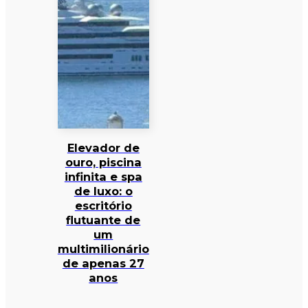
Elevador de
ouro, piscina
infinita e spa
de luxo: o
escritório
flutuante de
um
multimilionário
de apenas 27
anos