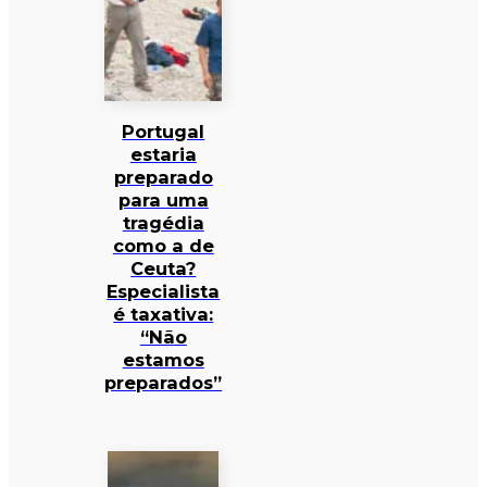
Portugal
estaria
preparado
para uma
tragédia
como a de
Ceuta?
Especialista
é taxativa:
“Não
estamos
preparados”