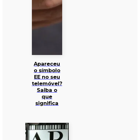
Apareceu
o símbolo
EE no seu
telemóvel?
Saiba o
que
significa