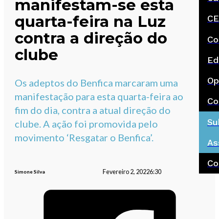
manifestam-se esta
quarta-feira na Luz
CE
contra a direção do
Co
clube
Ed
Op
Os adeptos do Benfica marcaram uma
manifestação para esta quarta-feira ao
Co
fim do dia, contra a atual direção do
Su
clube. A ação foi promovida pelo
movimento ‘Resgatar o Benfica’.
As
Co
Fevereiro 2, 2022
6:30
Simone Silva