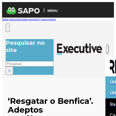
MENU
Saltar para o conteúdo principal
Ir para o footer
Pesquisar no
site
Pesquisar
×
Úl
Úl
‘Resgatar o Benfica’.
Ba
Adeptos
Ca