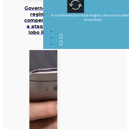
Governo altera
regime de
A sua informação está protegida. Leia a nossa políti
compensações
privacidade.
a ataques de
lobo ibérico