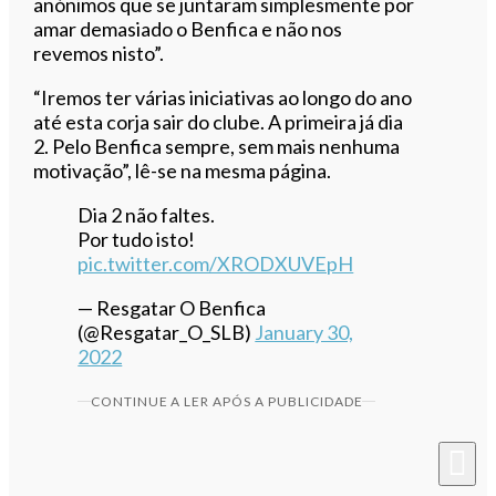
anónimos que se juntaram simplesmente por
amar demasiado o Benfica e não nos
revemos nisto”.
“Iremos ter várias iniciativas ao longo do ano
até esta corja sair do clube. A primeira já dia
2. Pelo Benfica sempre, sem mais nenhuma
motivação”, lê-se na mesma página.
Dia 2 não faltes.
Por tudo isto!
pic.twitter.com/XRODXUVEpH
— Resgatar O Benfica
(@Resgatar_O_SLB)
January 30,
2022
CONTINUE A LER APÓS A PUBLICIDADE