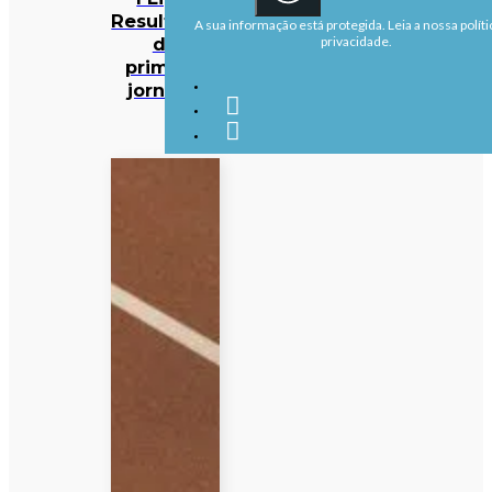
Resultados
A sua informação está protegida. Leia a nossa políti
da
privacidade.
primeira
jornada