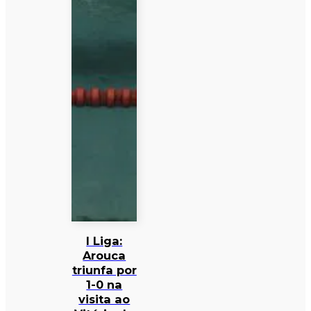
I Liga:
Arouca
triunfa por
1-0 na
visita ao