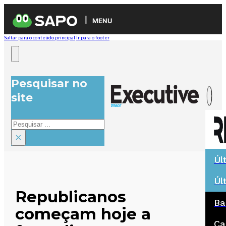
MENU
Saltar para o conteúdo principal
Ir para o footer
Pesquisar no
site
Pesquisar
×
Úl
Úl
Republicanos
Ba
começam hoje a
Ca