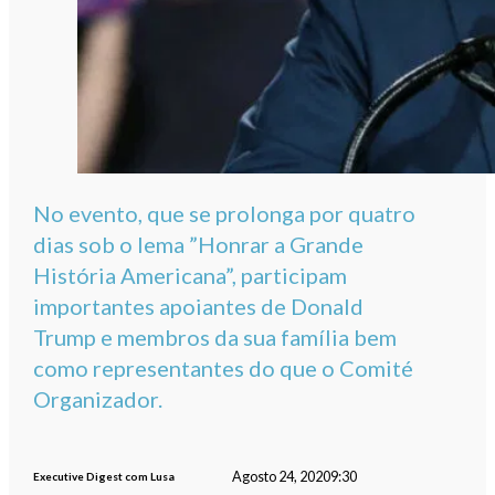
No evento, que se prolonga por quatro
dias sob o lema ”Honrar a Grande
História Americana”, participam
importantes apoiantes de Donald
Trump e membros da sua família bem
como representantes do que o Comité
Organizador.
Agosto 24, 2020
9:30
Executive Digest com Lusa