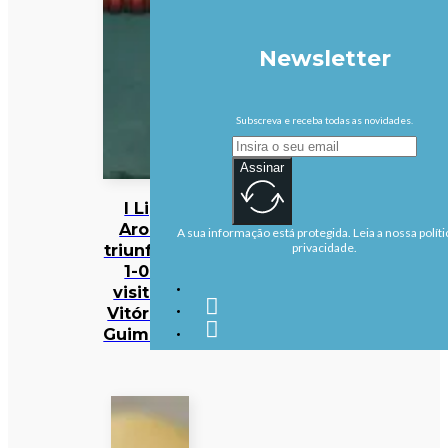
Newsletter
Subscreva e receba todas as novidades.
Assinar
I Liga:
Arouca
A sua informação está protegida. Leia a nossa políti
triunfa por
privacidade.
1-0 na
visita ao
Vitória de
Guimarães