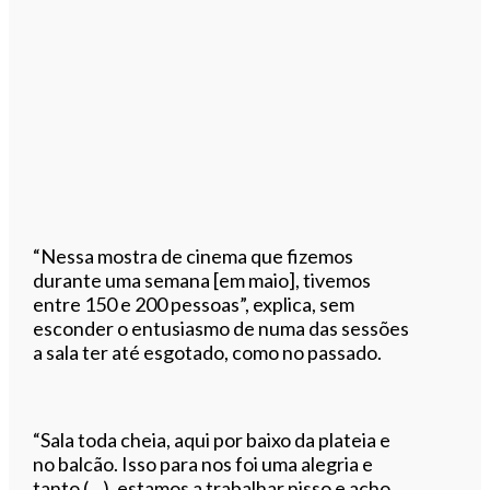
“Nessa mostra de cinema que fizemos
durante uma semana [em maio], tivemos
entre 150 e 200 pessoas”, explica, sem
esconder o entusiasmo de numa das sessões
a sala ter até esgotado, como no passado.
“Sala toda cheia, aqui por baixo da plateia e
no balcão. Isso para nos foi uma alegria e
tanto (…), estamos a trabalhar nisso e acho