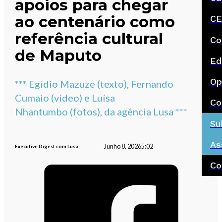
apoios para chegar
ao centenário como
CE
referência cultural
Co
de Maputo
Ed
Op
*** Egídio Mazuze (texto), Fernando
Cumaio (vídeo) e Luísa
Co
Nhantumbo (fotos), da agência Lusa ***
Su
As
Junho 8, 2026
5:02
Executive Digest com Lusa
Co