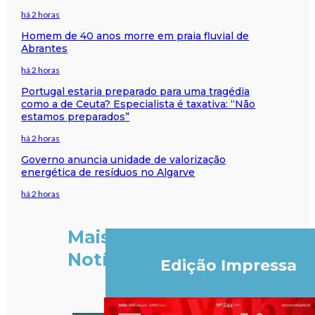
há 2 horas
Homem de 40 anos morre em praia fluvial de
Abrantes
há 2 horas
Portugal estaria preparado para uma tragédia
como a de Ceuta? Especialista é taxativa: “Não
estamos preparados”
há 2 horas
Governo anuncia unidade de valorização
energética de resíduos no Algarve
há 2 horas
Mais
Notícias
Edição Impressa