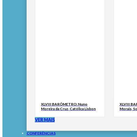
XLVIII BARÓMETRO: Nuno
XLVIII B
Moreira da Cruz, Católica Lisbon
Morais, S
VER MAIS
CONFERÊNCIAS