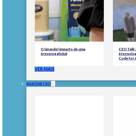
O (grande) impacto de uma
CEO Talk:
presença global
à tecnolog
Code for A
VER MAIS
BARÓMETRO