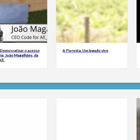
 Democratizar o acesso
A Floresta: Um legado vivo
ia, João Magalhães, da
ll_