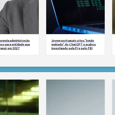
omeia administração
Jovem português criou “irmão
nos para entidade que
malvado” do ChatGPT e acabou
inguir em 2027
investigado pela PJ e pelo FBI