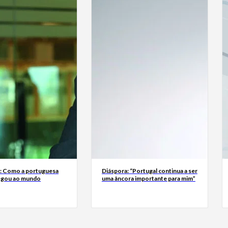
a: Como a portuguesa
Diáspora: “Portugal continua a ser
egou ao mundo
uma âncora importante para mim”