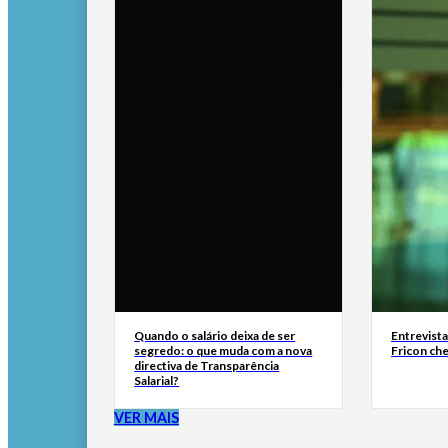
Quando o salário deixa de ser
Entrevist
segredo: o que muda com a nova
Fricon ch
directiva de Transparência
Salarial?
VER MAIS