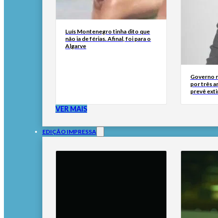
Luís Montenegro tinha dito que
não ia de férias. Afinal, foi para o
Algarve
Governo n
por três a
prevê ext
VER MAIS
EDIÇÃO IMPRESSA