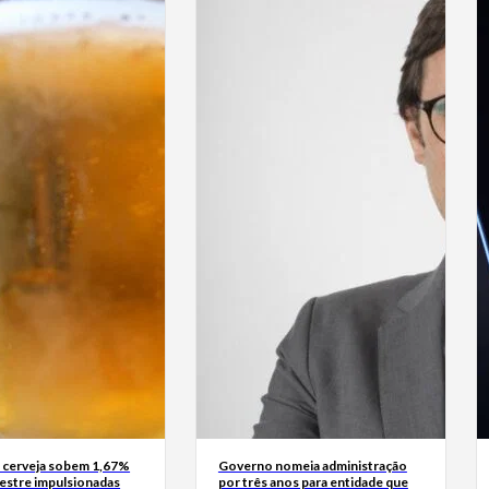
 cerveja sobem 1,67%
Governo nomeia administração
mestre impulsionadas
por três anos para entidade que