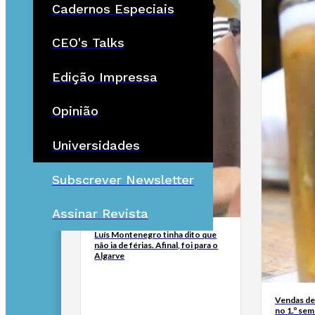
Cadernos Especiais
CEO's Talks
Edição Impressa
Opinião
Universidades
Subscrever Newsletter
Assinar Revista
Luís Montenegro tinha dito que
não ia de férias. Afinal, foi para o
Algarve
Vendas de
no 1.º se