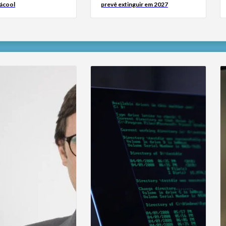
 ácool
prevê extinguir em 2027