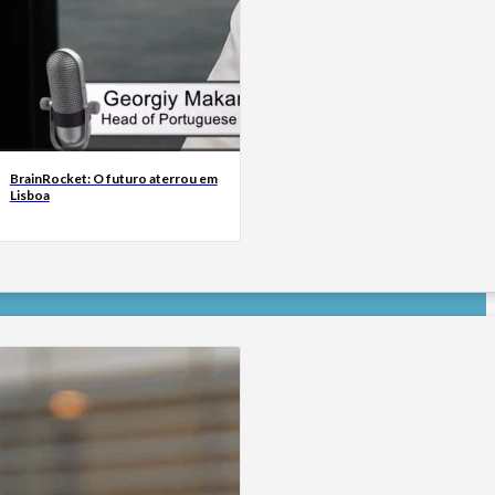
BrainRocket: O futuro aterrou em
Lisboa