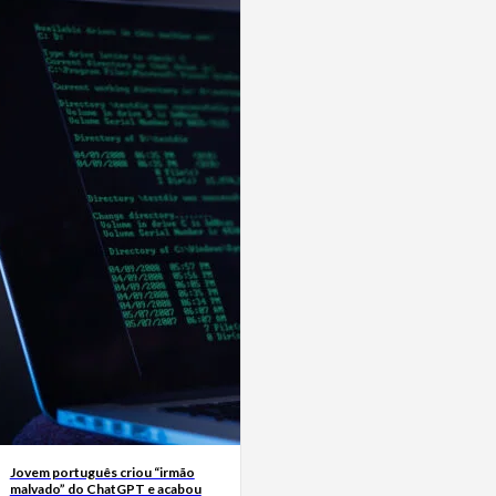
Jovem português criou “irmão
malvado” do ChatGPT e acabou