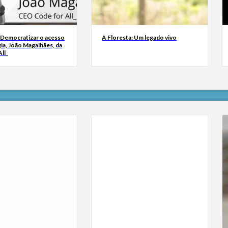
 Democratizar o acesso
A Floresta: Um legado vivo
ia, João Magalhães, da
ll_