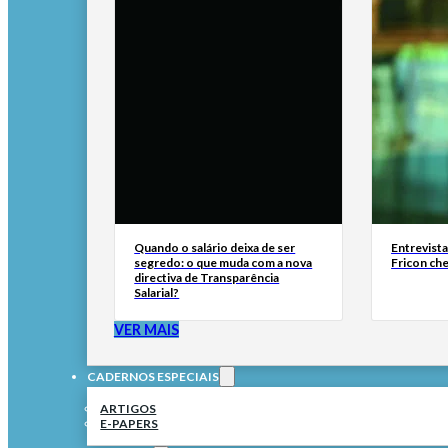
Quando o salário deixa de ser
Entrevist
segredo: o que muda com a nova
Fricon ch
directiva de Transparência
Salarial?
VER MAIS
CADERNOS ESPECIAIS
ARTIGOS
E-PAPERS