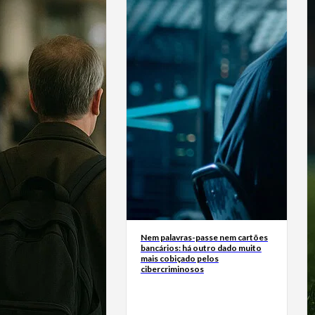
Nem palavras-passe nem cartões
bancários: há outro dado muito
mais cobiçado pelos
cibercriminosos