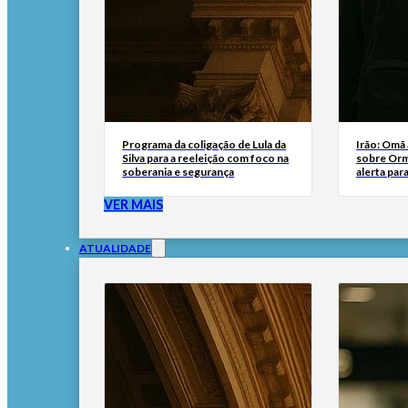
Programa da coligação de Lula da
Irão: Omã
Silva para a reeleição com foco na
sobre Orm
soberania e segurança
alerta par
VER MAIS
ATUALIDADE