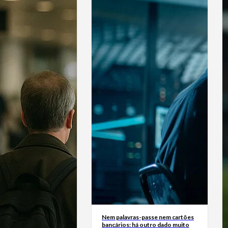
Nem palavras-passe nem cartões
bancários: há outro dado muito