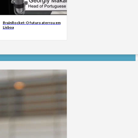
BrainRocket: O futuro aterrou em
Lisboa