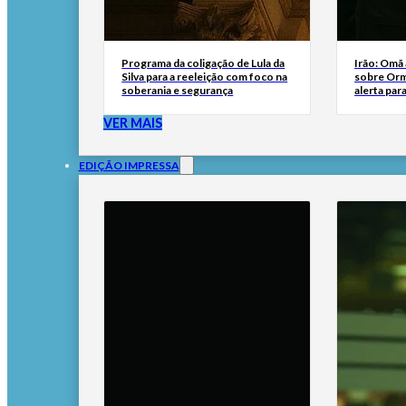
Programa da coligação de Lula da
Irão: Omã
Silva para a reeleição com foco na
sobre Orm
soberania e segurança
alerta par
VER MAIS
EDIÇÃO IMPRESSA