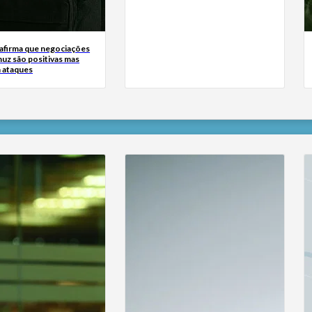
 afirma que negociações
uz são positivas mas
a ataques