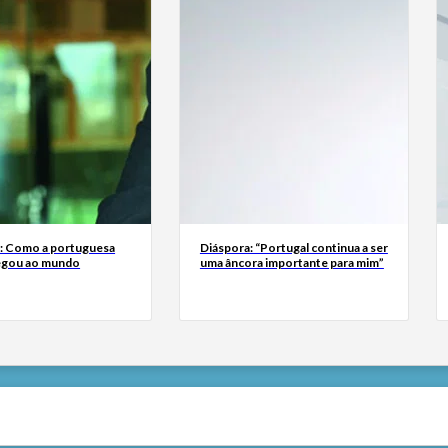
a: Como a portuguesa
Diáspora: “Portugal continua a ser
egou ao mundo
uma âncora importante para mim”