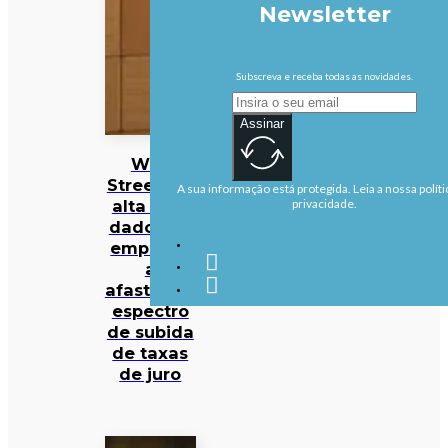
Newsletter
Subscreva e receba todas as novidades.
Assinar
Wall
Street em
A sua informação está protegida. Leia a nossa políti
alta com
privacidade.
dados de
emprego
a
afastarem
espectro
de subida
de taxas
de juro