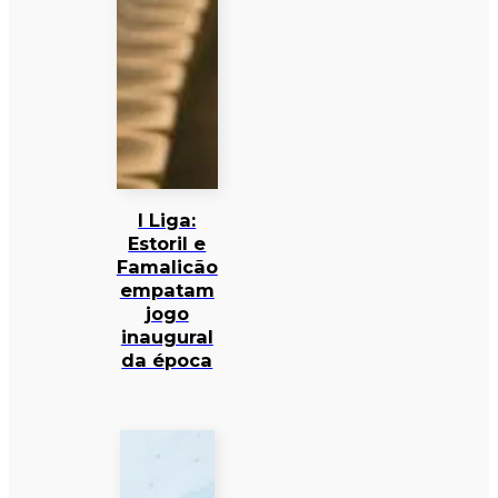
I Liga:
Estoril e
Famalicão
empatam
jogo
inaugural
da época