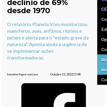
declínio de 69%
desde 1970
CE
Co
O relatório Planeta Vivo monitorizou
Ed
mamíferos, aves, anfíbios, répteis e
peixes e alerta para o “estado grave da
Op
natureza”. Aponta ainda a urgência de
Co
se implementar ações
transformadoras.
Su
As
Outubro 13, 2022
17:48
Executive Digest com Lusa
Co