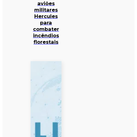
aviões
militares
Hercules
para
combater
incêndios
florestais