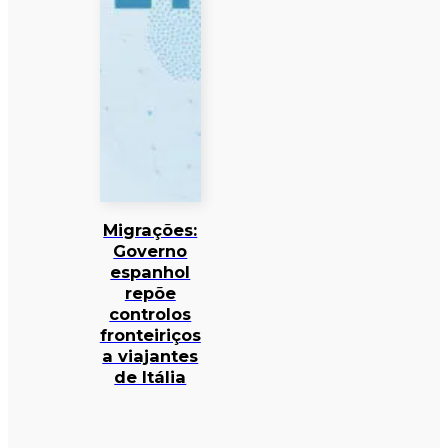
Migrações:
Governo
espanhol
repõe
controlos
fronteiriços
a viajantes
de Itália