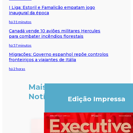
I Liga: Estoril e Famalicão empatam jogo
inaugural da época
há 31 minutos
Canadá vende 10 aviões militares Hercules
para combater incêndios florestais
há 57 minutos
Migrações: Governo espanhol repõe controlos
fronteiriços a viajantes de Itália
há 2 horas
Mais
Notícias
Edição Impressa