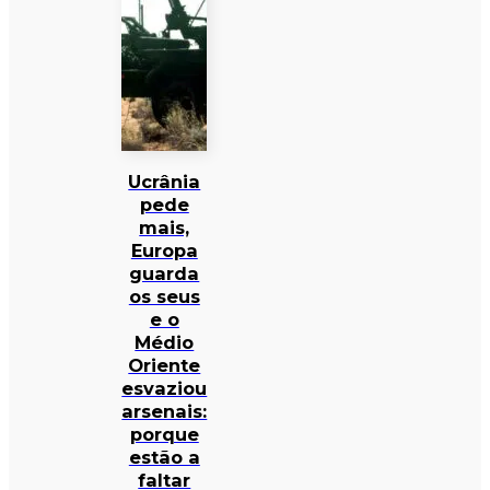
Ucrânia
pede
mais,
Europa
guarda
os seus
e o
Médio
Oriente
esvaziou
arsenais:
porque
estão a
faltar