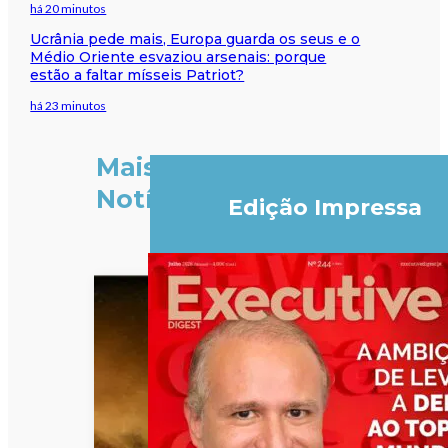
há 20 minutos
Ucrânia pede mais, Europa guarda os seus e o
Médio Oriente esvaziou arsenais: porque
estão a faltar mísseis Patriot?
há 23 minutos
Mais
Notícias
Edição Impressa