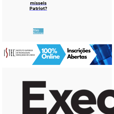
mísseis
Patriot?
Mais
Notícias