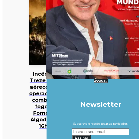
Incêndios:
Treze meios
ASSINAR
aéreos e 301
operacionais
combatem
Newsletter
fogo em
Fornos de
Algodres às
Subscreva e receba todas as novidades.
16h50
Assinar