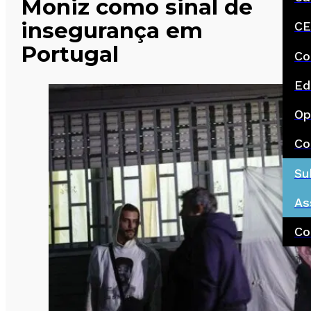
Moniz como sinal de
insegurança em
CE
Portugal
Co
Ed
Op
Co
Su
As
Co