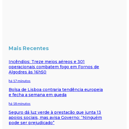
Mais Recentes
Incêndios: Treze meios aéreos e 301
operacionais combatem fogo em Fornos de
Algodres às 16h50
há 17 minutos
Bolsa de Lisboa contraria tendência europeia
e fecha a semana em queda
há 18 minutos
Seguro dá luz verde à prestação que junta 13
apoios sociais, mas avisa Governo: “Ninguém
pode ser prejudicado”