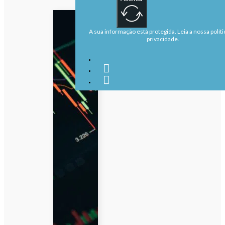
A sua informação está protegida. Leia a nossa políti
privacidade.