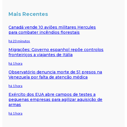
Mais Recentes
Canadá vende 10 aviões militares Hercules
para combater incêndios florestais
há 23 minutos
Migrações: Governo espanhol repõe controlos
fronteiriços a viajantes de Itália
há 1 hora
Observatório denuncia morte de 51 presos na
Venezuela por falta de atenção médica
há 1 hora
Exército dos EUA abre campos de testes a
pequenas empresas para agilizar aquisição de
armas
há 1 hora