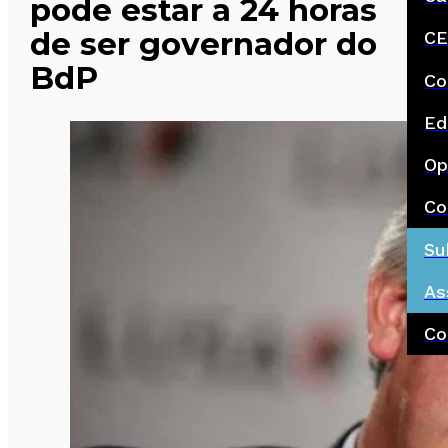
pode estar a 24 horas
de ser governador do
CE
BdP
Co
Ed
Op
Co
Su
As
Co