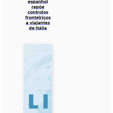
espanhol
repõe
controlos
fronteiriços
a viajantes
de Itália