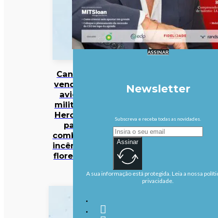
ASSINAR
Canadá
vende 10
Newsletter
aviões
militares
Hercules
Subscreva e receba todas as novidades.
para
combater
Assinar
incêndios
florestais
A sua informação está protegida. Leia a nossa políti
privacidade.