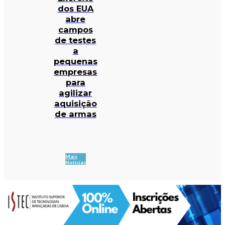
dos EUA
abre
campos
de testes
a
pequenas
empresas
para
agilizar
aquisição
de armas
Mais
Notícias