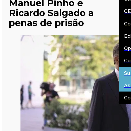
Manuel Pinho e
Ricardo Salgado a
CE
penas de prisão
Co
Ed
Op
Co
Su
As
Co