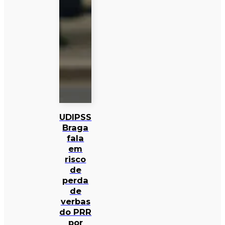
UDIPSS
Braga
fala
em
risco
de
perda
de
verbas
do PRR
por