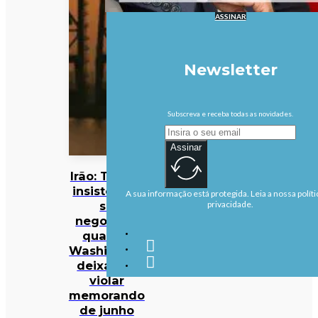
ASSINAR
Newsletter
Subscreva e receba todas as novidades.
Assinar
Irão: Teerão
insiste que
A sua informação está protegida. Leia a nossa políti
só
privacidade.
negociará
quando
Washington
deixar de
violar
memorando
de junho