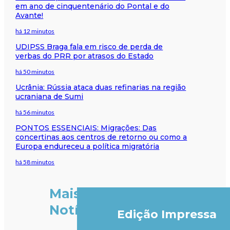
em ano de cinquentenário do Pontal e do
Avante!
há 12 minutos
UDIPSS Braga fala em risco de perda de
verbas do PRR por atrasos do Estado
há 50 minutos
Ucrânia: Rússia ataca duas refinarias na região
ucraniana de Sumi
há 56 minutos
PONTOS ESSENCIAIS: Migrações: Das
concertinas aos centros de retorno ou como a
Europa endureceu a política migratória
há 58 minutos
Mais
Notícias
Edição Impressa