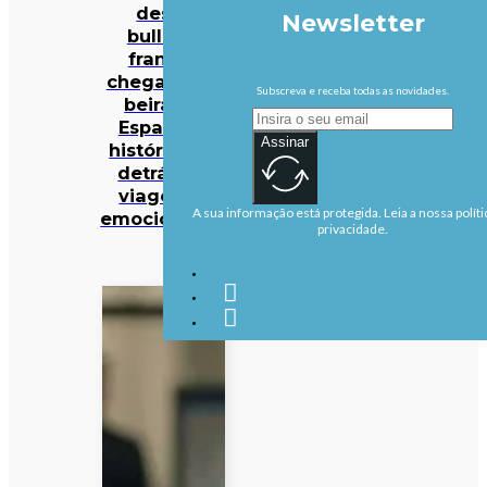
deste
Newsletter
bulldog
francês
chegaram à
Subscreva e receba todas as novidades.
beira do
Espaço. A
Assinar
história por
detrás da
viagem é
A sua informação está protegida. Leia a nossa políti
emocionante
privacidade.