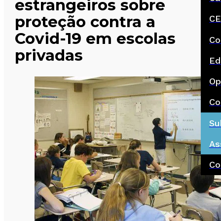
estrangeiros sobre
proteção contra a
CE
Covid-19 em escolas
Co
privadas
Ed
Op
Co
Su
As
Co