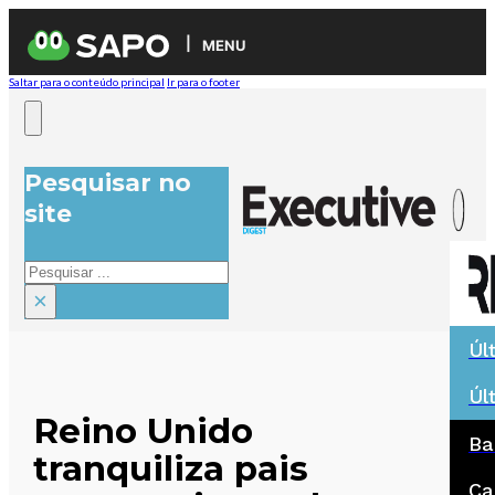
MENU
Saltar para o conteúdo principal
Ir para o footer
Pesquisar no
site
Pesquisar
×
Úl
Úl
Reino Unido
Ba
tranquiliza pais
Ca