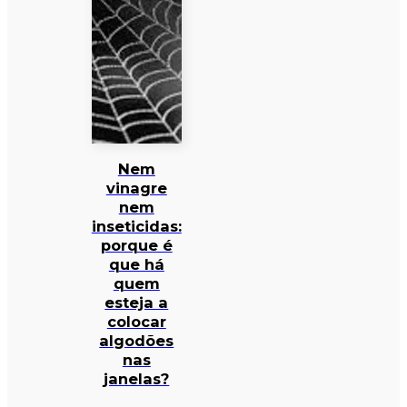
Nem
vinagre
nem
inseticidas:
porque é
que há
quem
esteja a
colocar
algodões
nas
janelas?