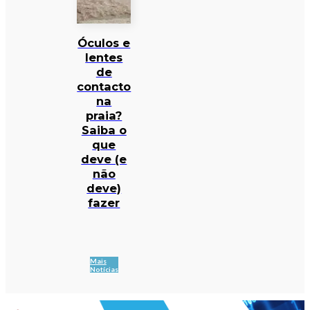
Óculos e
lentes
de
contacto
na
praia?
Saiba o
que
deve (e
não
deve)
fazer
Mais
Notícias