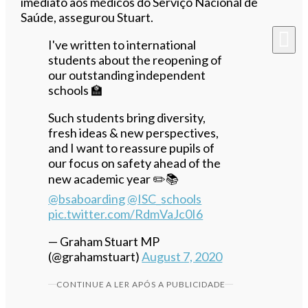
imediato aos médicos do Serviço Nacional de
Saúde, assegurou Stuart.
I've written to international
students about the reopening of
our outstanding independent
schools 🏫
Such students bring diversity,
fresh ideas & new perspectives,
and I want to reassure pupils of
our focus on safety ahead of the
new academic year ✏️📚
@bsaboarding
@ISC_schools
pic.twitter.com/RdmVaJc0I6
— Graham Stuart MP
(@grahamstuart)
August 7, 2020
CONTINUE A LER APÓS A PUBLICIDADE