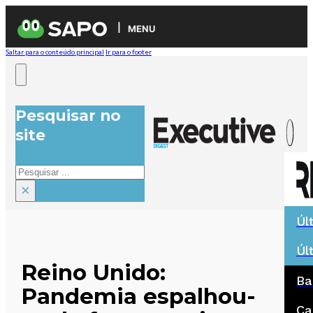
MENU
Saltar para o conteúdo principal
Ir para o footer
Pesquisar no
site
Pesquisar
×
Úl
Úl
Reino Unido:
Ba
Pandemia espalhou-
Ca