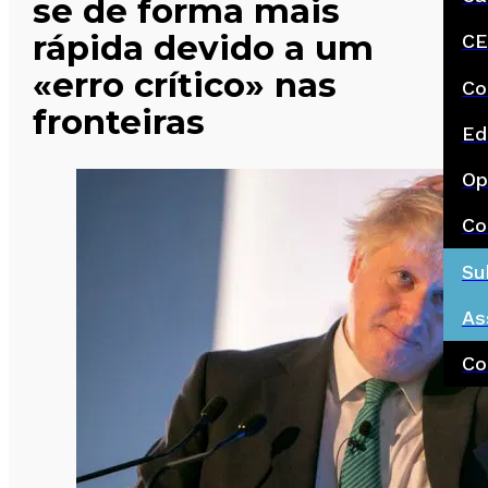
se de forma mais
rápida devido a um
CE
«erro crítico» nas
Co
fronteiras
Ed
Op
Co
Su
As
Co