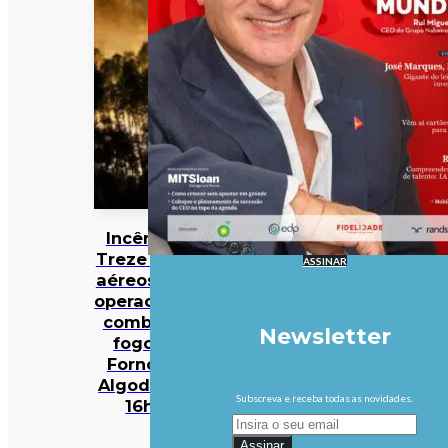
Incêndios:
Treze meios
ASSINAR
aéreos e 301
operacionais
combatem
Newsletter
fogo em
Fornos de
Algodres às
Subscreva e receba todas as novidades.
16h50
Assinar