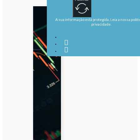
A sua informação está protegida. Leia a nossa políti
privacidade.