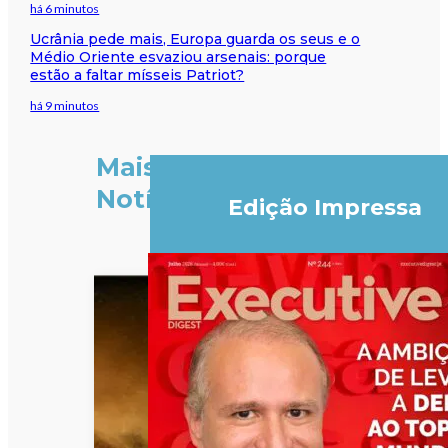
há 6 minutos
Ucrânia pede mais, Europa guarda os seus e o
Médio Oriente esvaziou arsenais: porque
estão a faltar mísseis Patriot?
há 9 minutos
Mais
Notícias
Edição Impressa