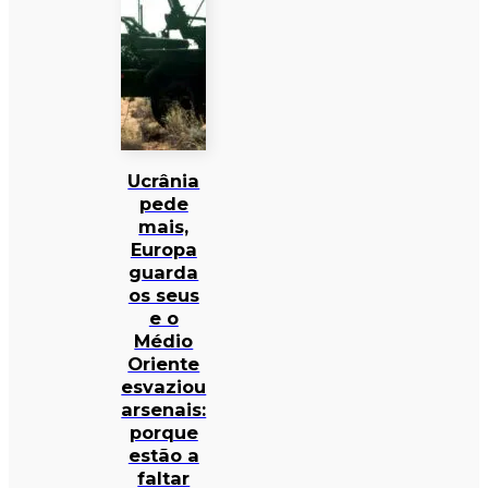
Ucrânia
pede
mais,
Europa
guarda
os seus
e o
Médio
Oriente
esvaziou
arsenais:
porque
estão a
faltar