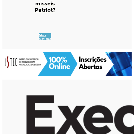
mísseis
Patriot?
Mais
Notícias