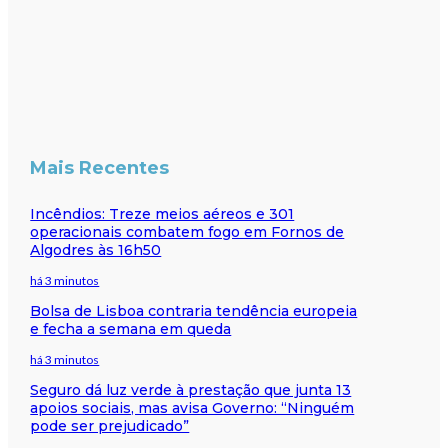
Mais Recentes
Incêndios: Treze meios aéreos e 301
operacionais combatem fogo em Fornos de
Algodres às 16h50
há 3 minutos
Bolsa de Lisboa contraria tendência europeia
e fecha a semana em queda
há 3 minutos
Seguro dá luz verde à prestação que junta 13
apoios sociais, mas avisa Governo: “Ninguém
pode ser prejudicado”