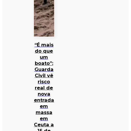
“É mais
do que
um
boato”:
Guarda
Civil vê
risco
real de
nova
entrada
em
massa
em
Ceuta a
15 de