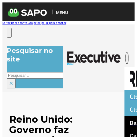
MENU
Saltar para o conteúdo principal
Ir para o footer
Pesquisar no
site
Pesquisar
×
Úl
Úl
Reino Unido:
Ba
Governo faz
Ca