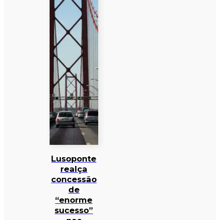
Lusoponte
realça
concessão
de
“enorme
sucesso”