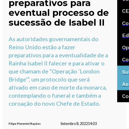
preparativos para
eventual processo de
CE
sucessão de Isabel II
Co
Ed
As autoridades governamentais do
Reino Unido estão a fazer
Op
preparativos para a eventualidade de a
Co
Rainha Isabel II falecer e para ativar o
que chamam de “Operação ‘London
Su
Bridge'”, um protocolo que será
As
ativado em caso de morte da monarca,
contemplando o funeral e também a
Co
coroação do novo Chefe de Estado.
Setembro 8, 2022
14:03
Filipe Pimentel Rações