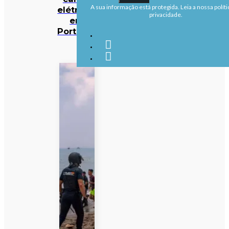
A sua informação está protegida. Leia a nossa políti
elétricos
privacidade.
em
Portugal