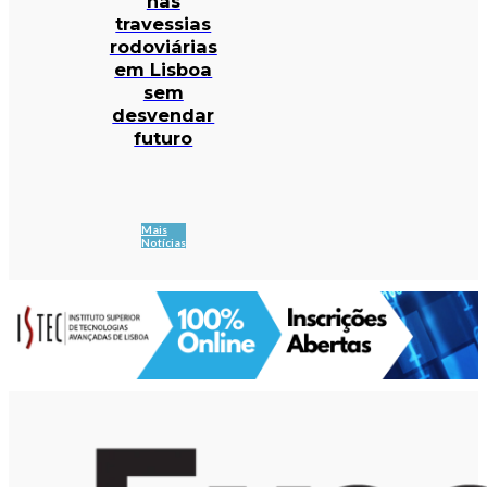
nas
travessias
rodoviárias
em Lisboa
sem
desvendar
futuro
Mais
Notícias