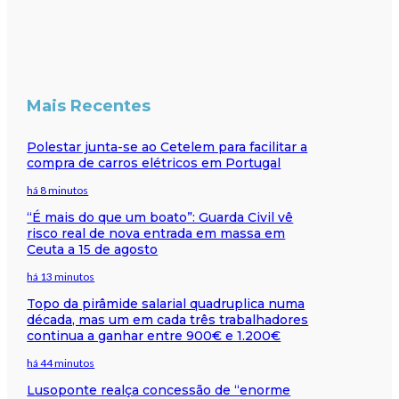
Mais Recentes
Polestar junta-se ao Cetelem para facilitar a
compra de carros elétricos em Portugal
há 8 minutos
“É mais do que um boato”: Guarda Civil vê
risco real de nova entrada em massa em
Ceuta a 15 de agosto
há 13 minutos
Topo da pirâmide salarial quadruplica numa
década, mas um em cada três trabalhadores
continua a ganhar entre 900€ e 1.200€
há 44 minutos
Lusoponte realça concessão de “enorme