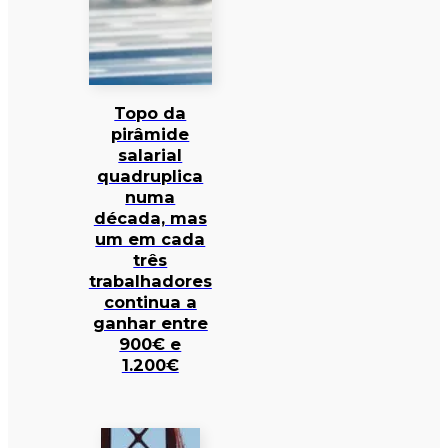
Topo da
pirâmide
salarial
quadruplica
numa
década, mas
um em cada
três
trabalhadores
continua a
ganhar entre
900€ e
1.200€