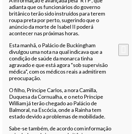
A informação é avançada pela ‘RTP’, que
adianta que os funcionários do governo
britânico terão sido instruídos para terem
roupa preta por perto, sugerindo que o
anúncio da morte de Isabel II poderá
acontecer nas próximas horas.
Esta manhã, o Palácio de Buckingham
divulgou uma nota na qual indicava que a
condição de saúde da monarca tinha
agravado e que está agora “sob supervisão
médica”, com os médicos reais a admitirem
preocupação.
O filho, Príncipe Carlos, a nora Camilla,
Duquesa da Cornualha, e o neto Príncipe
William já terão chegado ao Palácio de
Balmoral, na Escócia, onde a Rainha tem
estado devido a problemas de mobilidade.
Sabe-se também, de acordo com informação