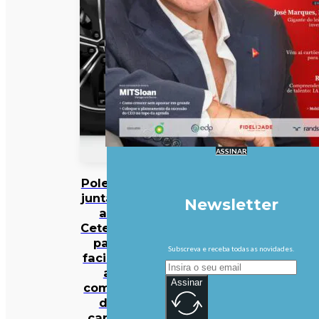
ASSINAR
Polestar
junta-se
Newsletter
ao
Cetelem
para
Subscreva e receba todas as novidades.
facilitar
a
Assinar
compra
de
carros