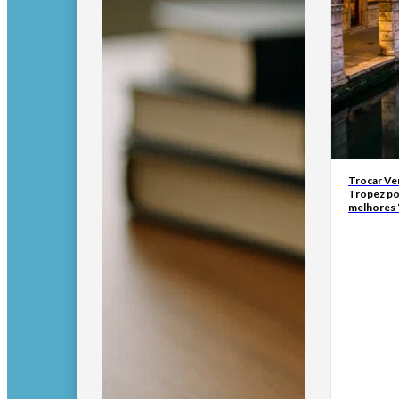
Trocar Ve
Tropez po
melhores 