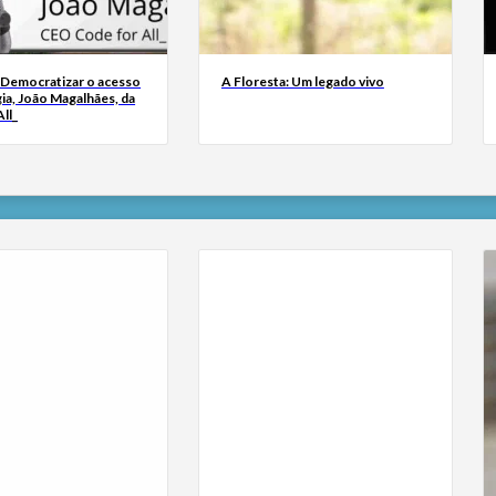
 Democratizar o acesso
A Floresta: Um legado vivo
ia, João Magalhães, da
ll_