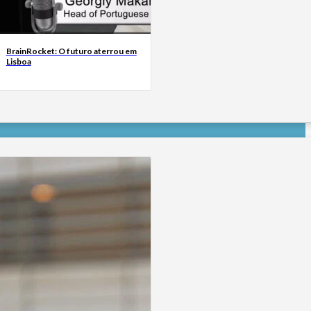
BrainRocket: O futuro aterrou em
Lisboa