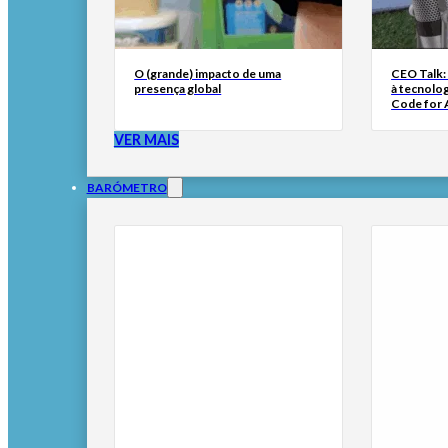
O (grande) impacto de uma
CEO Talk:
presença global
à tecnolog
Code for A
VER MAIS
BARÓMETRO