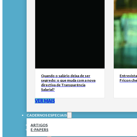
Quando o salário deixa de ser
Entrevist
segredo: o que muda com a nova
Fricon ch
directiva de Transparência
Salarial?
VER MAIS
CADERNOS ESPECIAIS
ARTIGOS
E-PAPERS