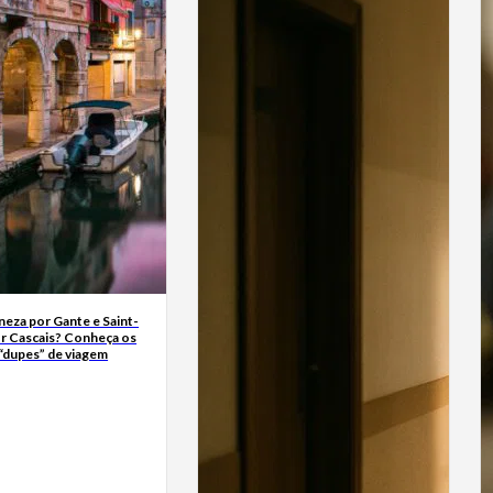
neza por Gante e Saint-
r Cascais? Conheça os
“dupes” de viagem