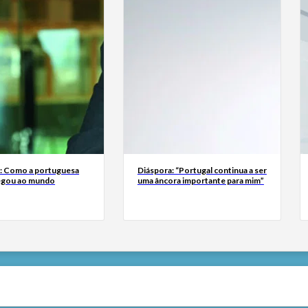
a: Como a portuguesa
Diáspora: “Portugal continua a ser
egou ao mundo
uma âncora importante para mim”