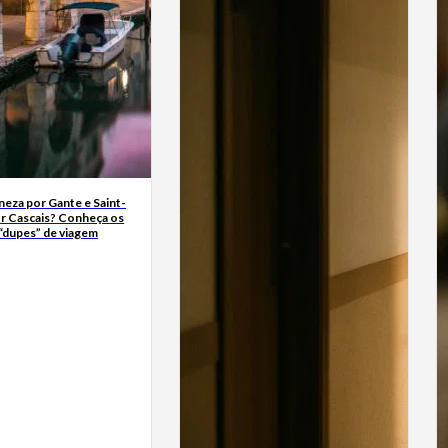
neza por Gante e Saint-
r Cascais? Conheça os
“dupes” de viagem