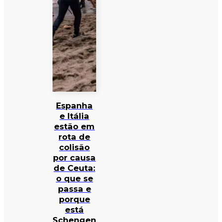
Espanha
e Itália
estão em
rota de
colisão
por causa
de Ceuta:
o que se
passa e
porque
está
Schengen