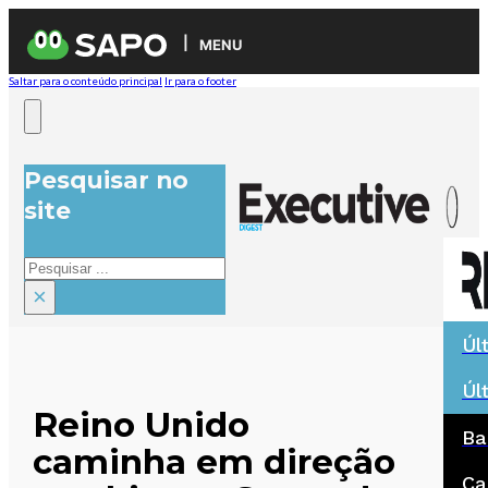
MENU
Saltar para o conteúdo principal
Ir para o footer
Pesquisar no
site
Pesquisar
×
Úl
Úl
Reino Unido
Ba
caminha em direção
Ca