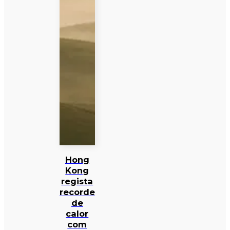
Hong
Kong
regista
recorde
de
calor
com