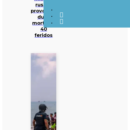
russos
provocam
duas
mortes e
40
feridos