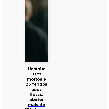
Ucrânia:
Três
mortos e
25 feridos
após
Rússia
abater
mais de