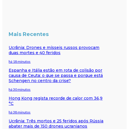
Mais Recentes
Ucrânia: Drones e mísseis russos provocam
duas mortes e 40 feridos
há 18 minutos
Espanha e Itália estão em rota de colisão por
causa de Ceuta: o que se passa e porque está
Schengen no centro da crise?
há 30 minutos
Hong Kong regista recorde de calor com 36,9
°C
há 38 minutos
Ucrânia: Três mortos e 25 feridos após Rússia
abater mais de 150 drones ucranianos