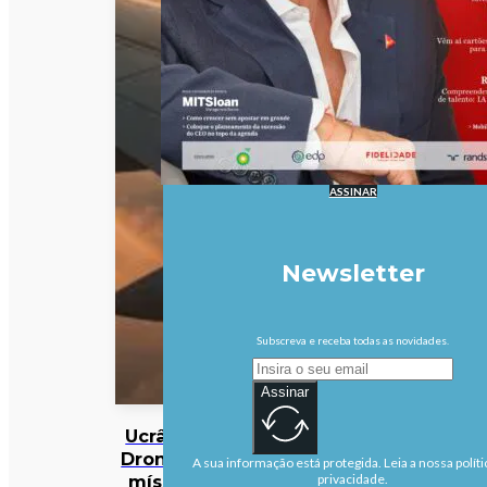
ASSINAR
Newsletter
Subscreva e receba todas as novidades.
Assinar
Ucrânia:
Drones e
A sua informação está protegida. Leia a nossa políti
mísseis
privacidade.