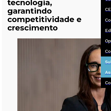
tecnologia,
garantindo
CE
competitividade e
Co
crescimento
Ed
Op
Co
Su
As
Co