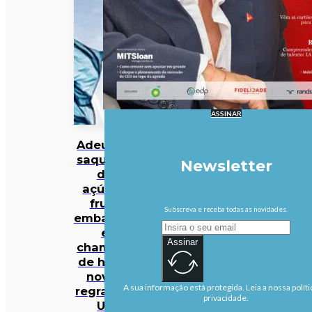
ASSINAR
Adeus às
saquetas
Newsletter
de
açúcar,
fruta
Subscreva e receba todas as novidades.
embalada
e
Assinar
champôs
de hotel:
novas
A sua informação está protegida. Leia a nossa políti
regras da
privacidade.
UE