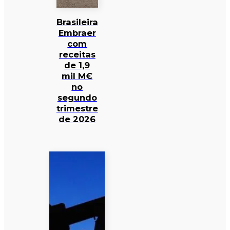
Brasileira
Embraer
com
receitas
de 1,9
mil M€
no
segundo
trimestre
de 2026