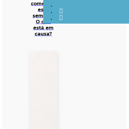
começam
esta
semana.
O que
está em
causa?