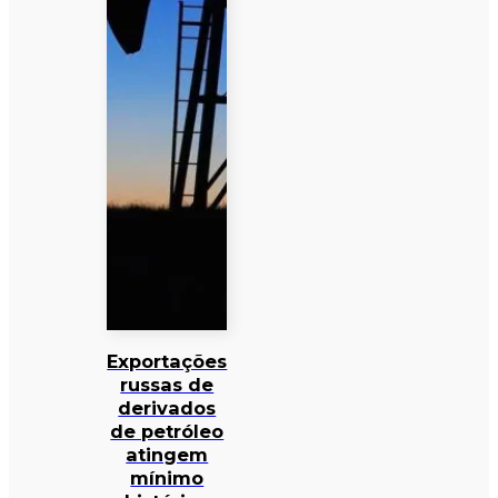
Exportações
russas de
derivados
de petróleo
atingem
mínimo