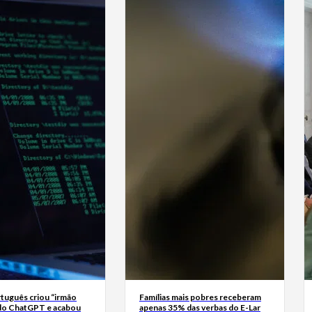
tuguês criou “irmão
Famílias mais pobres receberam
do ChatGPT e acabou
apenas 35% das verbas do E-Lar