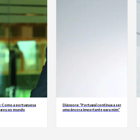
a: Como a portuguesa
Diáspora: “Portugal continua a ser
egou ao mundo
uma âncora importante para mim”