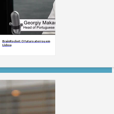
BrainRocket: O futuro aterrou em
Lisboa