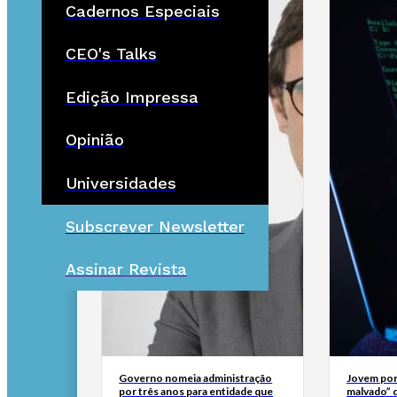
Cadernos Especiais
CEO's Talks
Edição Impressa
Opinião
Universidades
Subscrever Newsletter
Assinar Revista
Governo nomeia administração
Jovem por
por três anos para entidade que
malvado” 