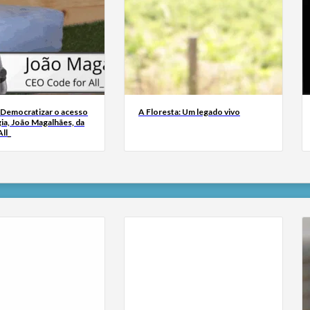
 Democratizar o acesso
A Floresta: Um legado vivo
ia, João Magalhães, da
ll_