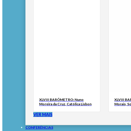
XLVIII BARÓMETRO: Nuno
XLVIII B
Moreira da Cruz, Católica Lisbon
Morais, S
VER MAIS
CONFERÊNCIAS