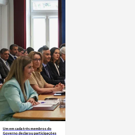
Um em cada três membros do
Governo declarou participações