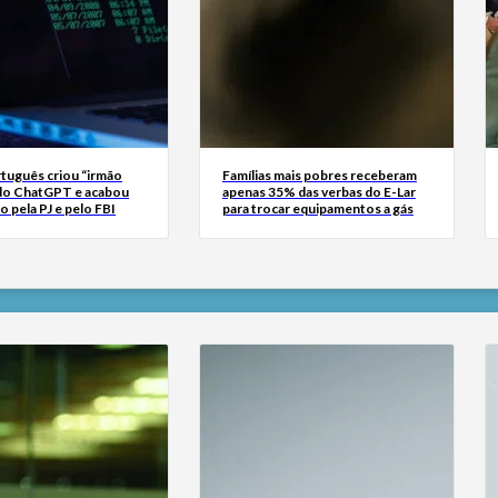
tuguês criou “irmão
Famílias mais pobres receberam
do ChatGPT e acabou
apenas 35% das verbas do E-Lar
o pela PJ e pelo FBI
para trocar equipamentos a gás