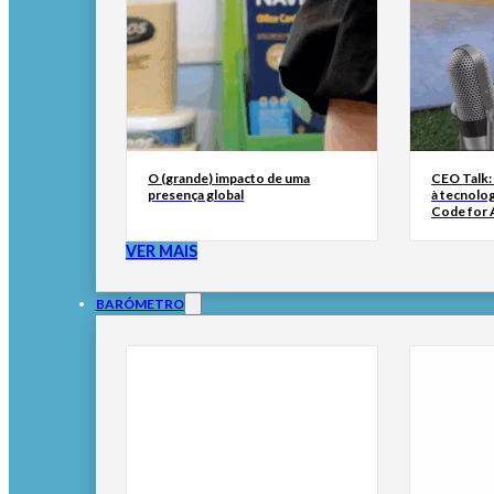
O (grande) impacto de uma
CEO Talk:
presença global
à tecnolog
Code for A
VER MAIS
BARÓMETRO