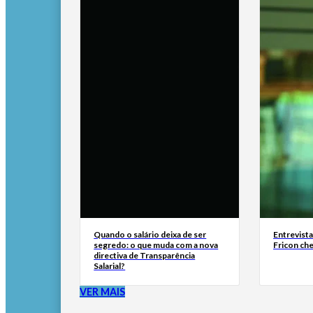
Quando o salário deixa de ser
Entrevist
segredo: o que muda com a nova
Fricon ch
directiva de Transparência
Salarial?
VER MAIS