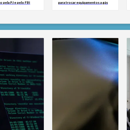
o pela PJ e pelo FBI
para trocar equipamentos a gás