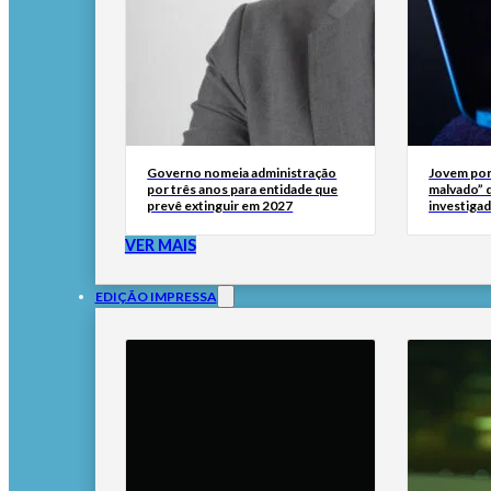
Governo nomeia administração
Jovem por
por três anos para entidade que
malvado” 
prevê extinguir em 2027
investigad
VER MAIS
EDIÇÃO IMPRESSA