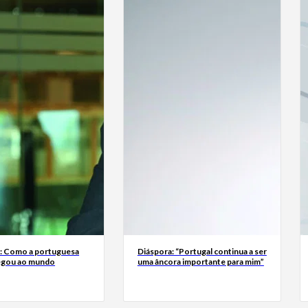
a: Como a portuguesa
Diáspora: “Portugal continua a ser
egou ao mundo
uma âncora importante para mim”