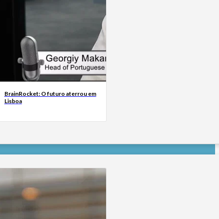
BrainRocket: O futuro aterrou em
Lisboa