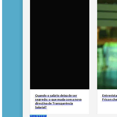
Quando o salário deixa de ser
Entrevist
segredo: o que muda com a nova
Fricon ch
directiva de Transparência
Salarial?
VER MAIS