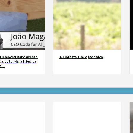
 Democratizar o acesso
A Floresta: Um legado vivo
ia, João Magalhães, da
ll_