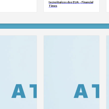
tecnológicos dos EUA – Financial
Times