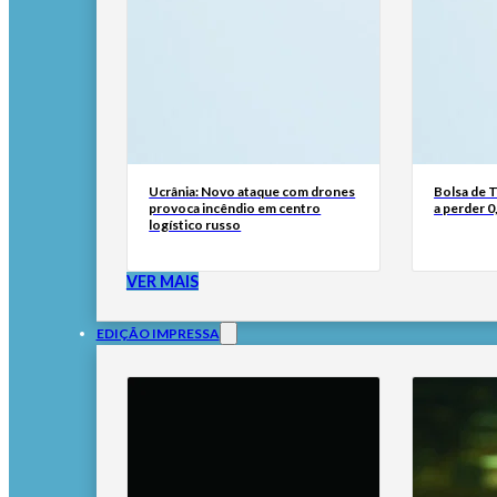
Ucrânia: Novo ataque com drones
Bolsa de 
provoca incêndio em centro
a perder 0
logístico russo
VER MAIS
EDIÇÃO IMPRESSA