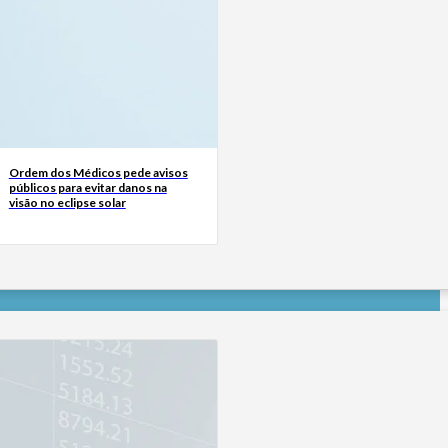
Ordem dos Médicos pede avisos
públicos para evitar danos na
visão no eclipse solar