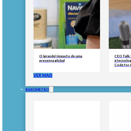
O (grande) impacto de uma
CEO Talk:
presença global
à tecnolog
Code for A
VER MAIS
BARÓMETRO