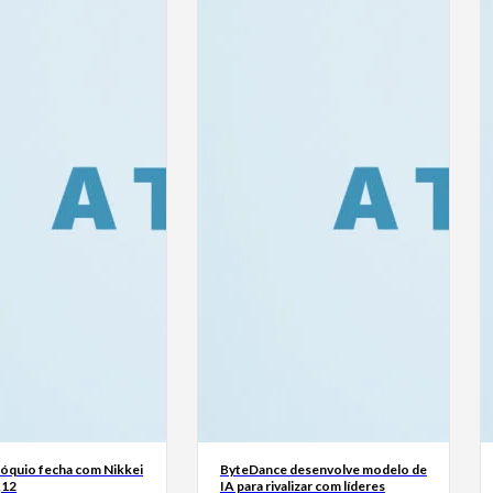
Tóquio fecha com Nikkei
ByteDance desenvolve modelo de
,12
IA para rivalizar com líderes