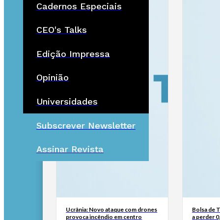
Cadernos Especiais
CEO's Talks
Edição Impressa
Opinião
Universidades
Subscrever Newsletter
Assinar Revista
Ucrânia: Novo ataque com drones
Bolsa de 
provoca incêndio em centro
a perder 0