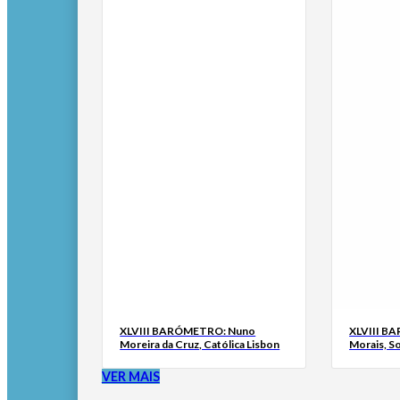
XLVIII BARÓMETRO: Nuno
XLVIII B
Moreira da Cruz, Católica Lisbon
Morais, S
VER MAIS