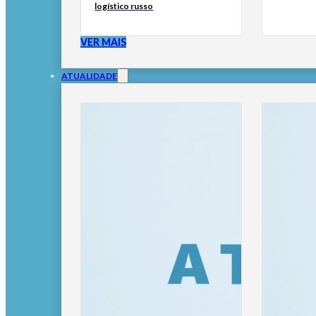
logístico russo
VER MAIS
ATUALIDADE