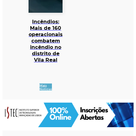
Incêndios:
Mais de 160
operacionais
combatem
incêndio no
distrito de
Vila Real
Mais
Notícias