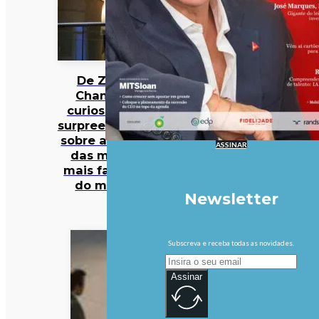
De Zara a
Chanel: 12
curiosidades
surpreendentes
sobre algumas
ASSINAR
das marcas
mais famosas
do mundo
Newsletter
Subscreva e receba todas as novidades.
Assinar