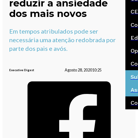
reduzir a ansiedade
dos mais novos
CE
Co
Em tempos atribulados pode ser
Ed
necessária uma atenção redobrada por
parte dos pais e avós.
Op
Co
Agosto 28, 2020
10:25
Executive Digest
Su
As
Co