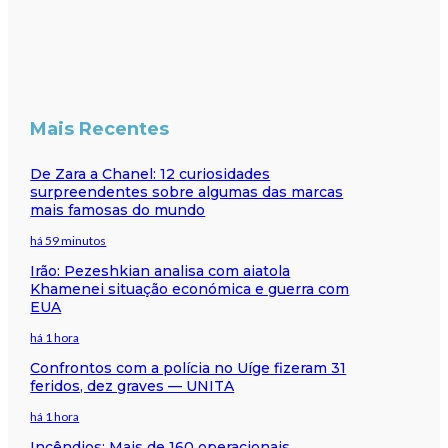
Mais Recentes
De Zara a Chanel: 12 curiosidades
surpreendentes sobre algumas das marcas
mais famosas do mundo
há 59 minutos
Irão: Pezeshkian analisa com aiatola
Khamenei situação económica e guerra com
EUA
há 1 hora
Confrontos com a polícia no Uíge fizeram 31
feridos, dez graves — UNITA
há 1 hora
Incêndios: Mais de 160 operacionais