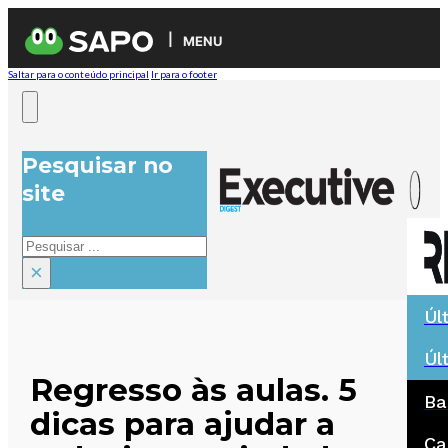
MENU
Saltar para o conteúdo principal
Ir para o footer
Pesquisar no
site
Pesquisar
×
Úl
Úl
Regresso às aulas. 5
Ba
dicas para ajudar a
Ca