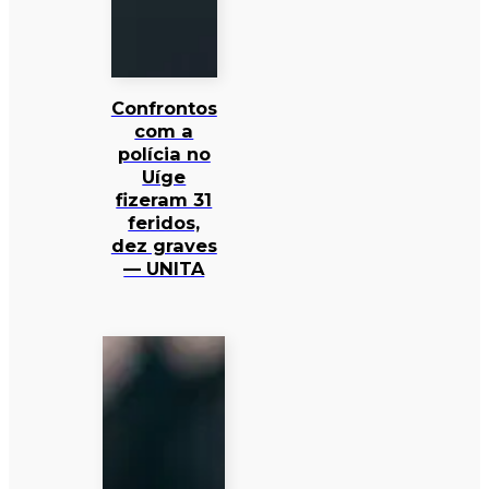
Confrontos
com a
polícia no
Uíge
fizeram 31
feridos,
dez graves
— UNITA