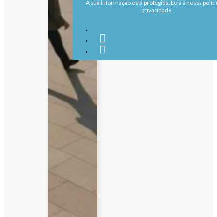
A sua informação está protegida. Leia a nossa políti
privacidade.