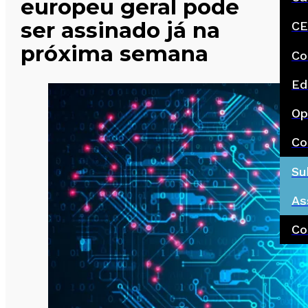
europeu geral pode
ser assinado já na
CE
próxima semana
Co
Ed
Op
Co
Su
As
Co