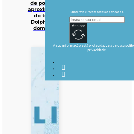
de possível
aproximação
Subscreva e receba todas as novidades.
do tufão
Dolphin no
Assinar
domingo
A sua informação está protegida. Leia a nossa políti
privacidade.