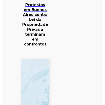
Protestos
em Buenos
Aires contra
Lei da
Propriedade
Privada
terminam
em
confrontos