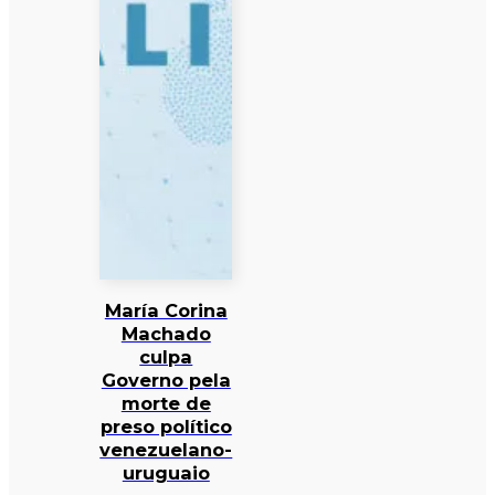
María Corina
Machado
culpa
Governo pela
morte de
preso político
venezuelano-
uruguaio