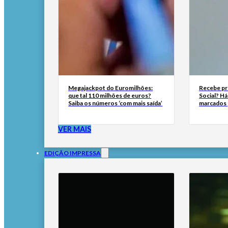
Megajackpot do Euromilhões:
Recebe pr
que tal 110 milhões de euros?
Social? H
Saiba os números ‘com mais saída’
marcados 
VER MAIS
EDIÇÃO IMPRESSA