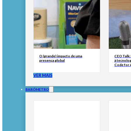
O (grande) impacto de uma
CEO Talk:
presença global
à tecnolog
Code for A
VER MAIS
BARÓMETRO