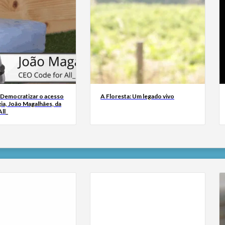
 Democratizar o acesso
A Floresta: Um legado vivo
ia, João Magalhães, da
ll_