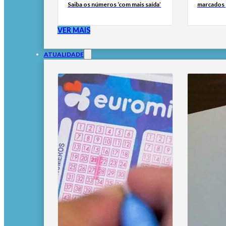
Saiba os números ‘com mais saída’
marcados 
VER MAIS
ATUALIDADE