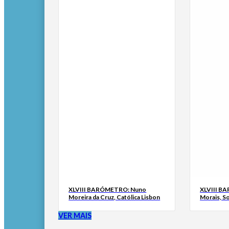
XLVIII BARÓMETRO: Nuno
XLVIII B
Moreira da Cruz, Católica Lisbon
Morais, S
VER MAIS