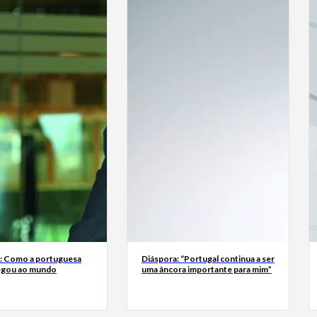
a: Como a portuguesa
Diáspora: “Portugal continua a ser
egou ao mundo
uma âncora importante para mim”