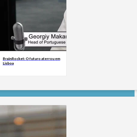
BrainRocket: O futuro aterrou em
Lisboa