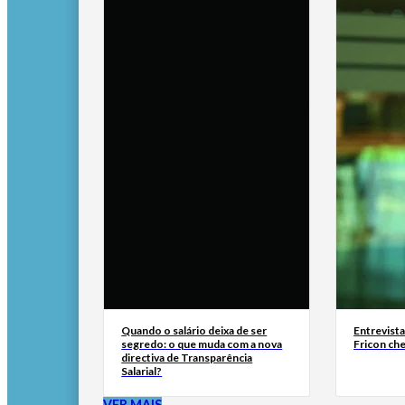
Quando o salário deixa de ser
Entrevist
segredo: o que muda com a nova
Fricon ch
directiva de Transparência
Salarial?
VER MAIS