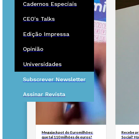
Cadernos Especiais
CEO's Talks
Edição Impressa
Opinião
Universidades
Subscrever Newsletter
Assinar Revista
Megajackpot do Euromilhões:
Recebe pr
que tal 110 milhões de euros?
Social? H