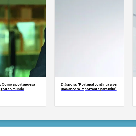
a: Como a portuguesa
Diáspora: “Portugal continua a ser
egou ao mundo
uma âncora importante para mim”