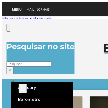
MENU
MAIL
JORNAIS
Saltar para o conteúdo principal
Ir para o footer
Pesquisar no site
Pesquisar
×
Advisory
ÚLTIMAS
Barómetro