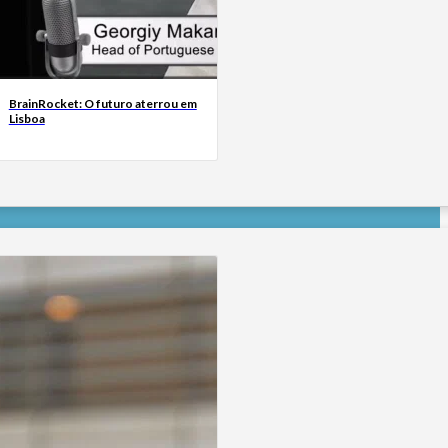
BrainRocket: O futuro aterrou em
Lisboa