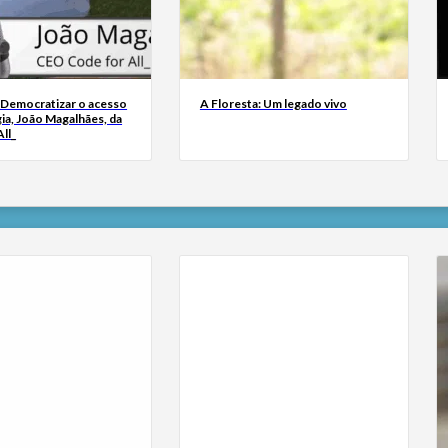
 Democratizar o acesso
A Floresta: Um legado vivo
ia, João Magalhães, da
ll_