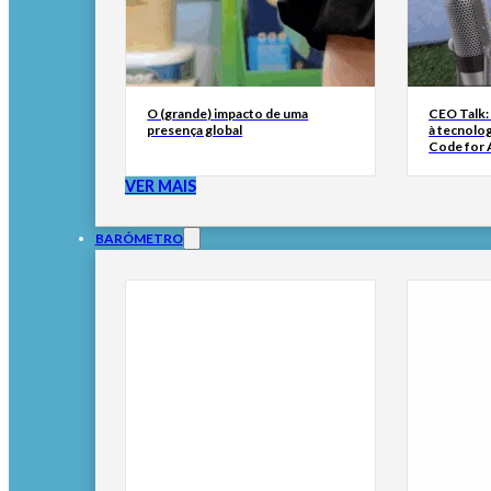
O (grande) impacto de uma
CEO Talk:
presença global
à tecnolog
Code for A
VER MAIS
BARÓMETRO