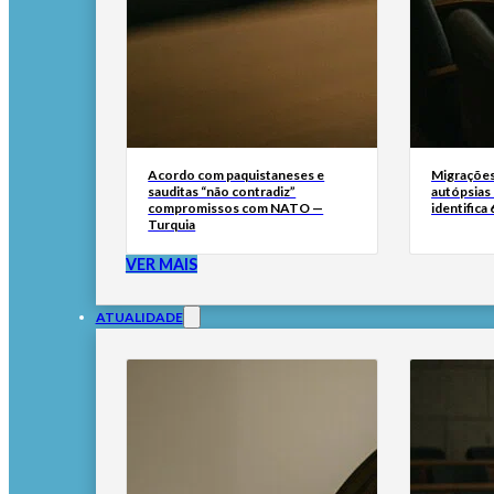
Acordo com paquistaneses e
Migrações
sauditas “não contradiz”
autópsias
compromissos com NATO —
identifica
Turquia
VER MAIS
ATUALIDADE