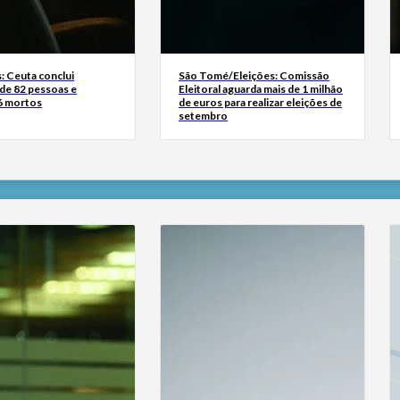
: Ceuta conclui
São Tomé/Eleições: Comissão
 de 82 pessoas e
Eleitoral aguarda mais de 1 milhão
 6 mortos
de euros para realizar eleições de
setembro