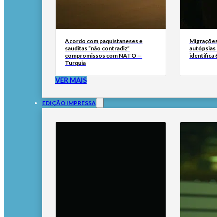
Acordo com paquistaneses e
Migrações
sauditas “não contradiz”
autópsias
compromissos com NATO —
identifica
Turquia
VER MAIS
EDIÇÃO IMPRESSA