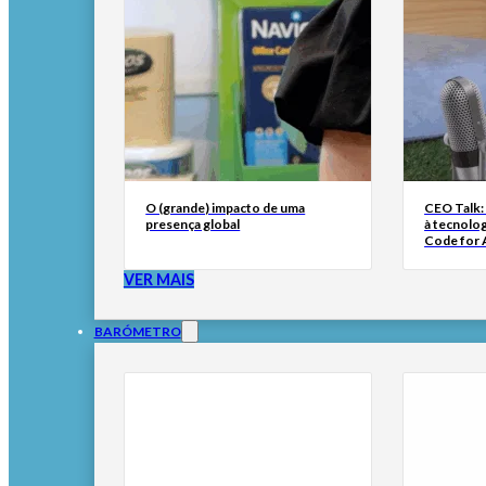
O (grande) impacto de uma
CEO Talk:
presença global
à tecnolog
Code for A
VER MAIS
BARÓMETRO