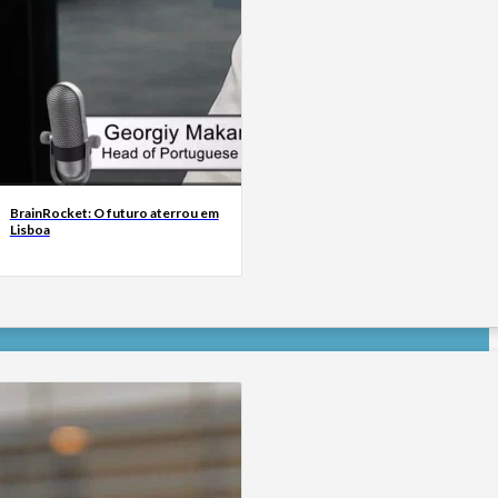
BrainRocket: O futuro aterrou em
Lisboa