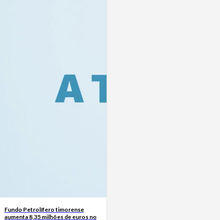
Fundo Petrolífero timorense
aumenta 8,35 milhões de euros no