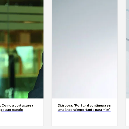
a: Como a portuguesa
Diáspora: “Portugal continua a ser
egou ao mundo
uma âncora importante para mim”