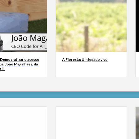
 Democratizar o acesso
A Floresta: Um legado vivo
ia, João Magalhães, da
ll_