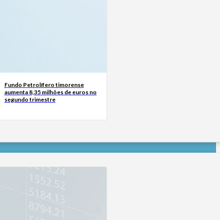
Fundo Petrolífero timorense
aumenta 8,35 milhões de euros no
segundo trimestre