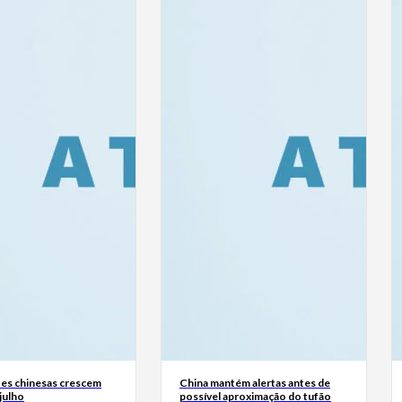
es chinesas crescem
China mantém alertas antes de
julho
possível aproximação do tufão