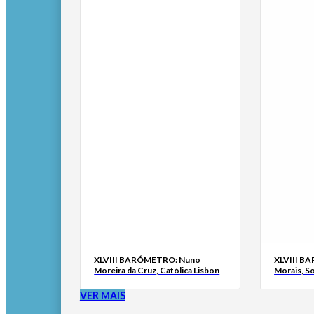
XLVIII BARÓMETRO: Nuno
XLVIII B
Moreira da Cruz, Católica Lisbon
Morais, S
VER MAIS