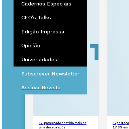
Cadernos Especiais
CEO's Talks
Edição Impressa
Opinião
Universidades
Subscrever Newsletter
Assinar Revista
Ex-governador detido mais de
Exportaçõ
uma década após
17,8% em 