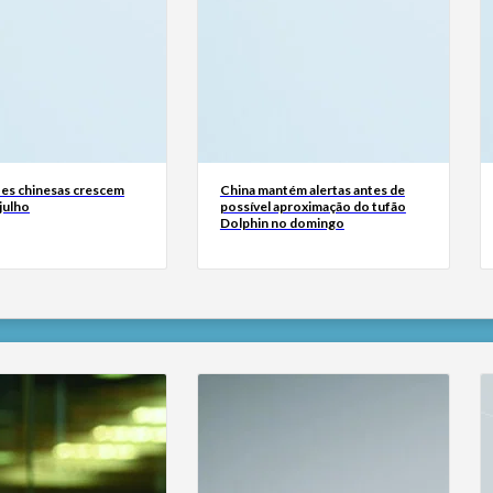
es chinesas crescem
China mantém alertas antes de
julho
possível aproximação do tufão
Dolphin no domingo