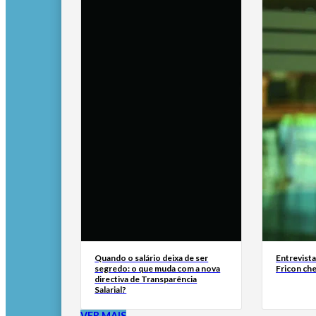
Quando o salário deixa de ser
Entrevist
segredo: o que muda com a nova
Fricon ch
directiva de Transparência
Salarial?
VER MAIS