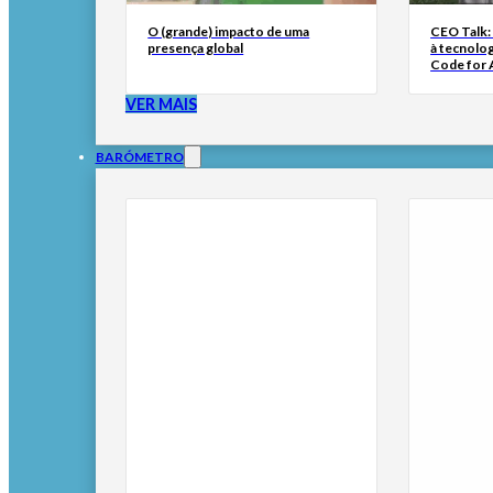
O (grande) impacto de uma
CEO Talk:
presença global
à tecnolog
Code for A
VER MAIS
BARÓMETRO