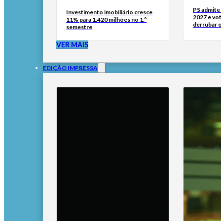
PS admite 
Investimento imobiliário cresce
2027 e vo
11% para 1.420 milhões no 1.º
derrubar 
semestre
VER MAIS
EDIÇÃO IMPRESSA