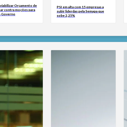
viabilizar Orçamento de
PSI em alta com 15 empresas a
tar contra moções para
subir liderdas pela Semapa que
o Governo
sobe 2,25%