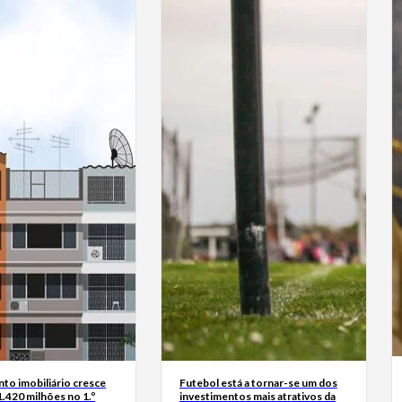
to imobiliário cresce
Futebol está a tornar-se um dos
.420 milhões no 1.º
investimentos mais atrativos da