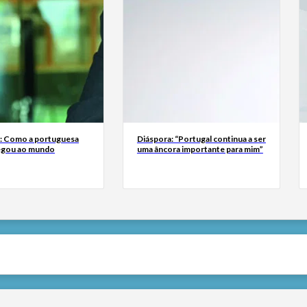
a: Como a portuguesa
Diáspora: “Portugal continua a ser
egou ao mundo
uma âncora importante para mim”