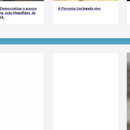
 Democratizar o acesso
A Floresta: Um legado vivo
ia, João Magalhães, da
ll_