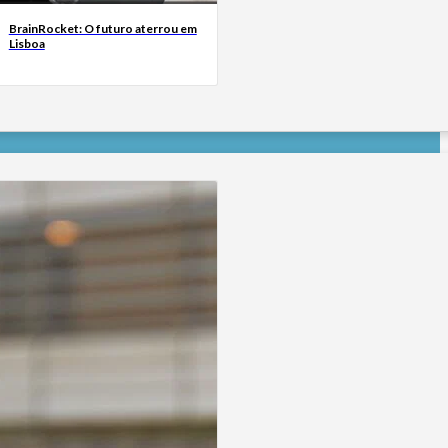
BrainRocket: O futuro aterrou em
Lisboa