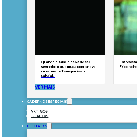
Quando o salário deixa de ser
Entrevist
segredo: o que muda com a nova
Fricon ch
directiva de Transparência
Salarial?
VER MAIS
CADERNOS ESPECIAIS
ARTIGOS
E-PAPERS
CEO TALKS