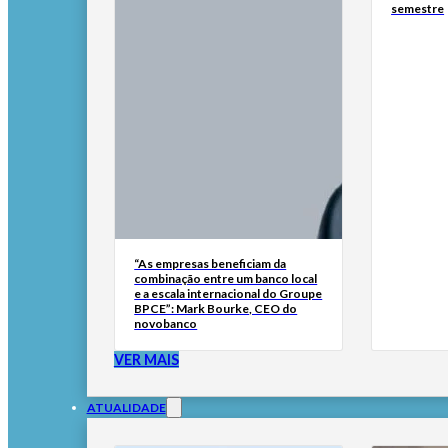
semestre
“As empresas beneficiam da
combinação entre um banco local
e a escala internacional do Groupe
BPCE”: Mark Bourke, CEO do
novobanco
VER MAIS
ATUALIDADE