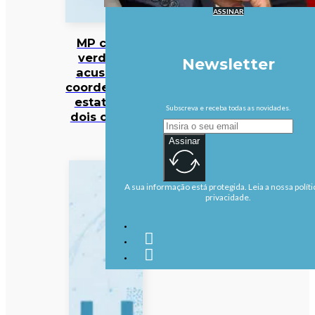
ASSINAR
MP cabo-
verdiano
Newsletter
acusa ex-
coordenador
estatal de
Subscreva e receba todas as novidades.
dois crimes
Assinar
A sua informação está protegida. Leia a nossa políti
privacidade.