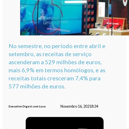
No semestre, no período entre abril e
setembro, as receitas de serviço
ascenderam a 529 milhões de euros,
mais 6,9% em termos homólogos, e as
receitas totais cresceram 7,4% para
577 milhões de euros.
Novembro 16, 2021
8:34
Executive Digest com Lusa