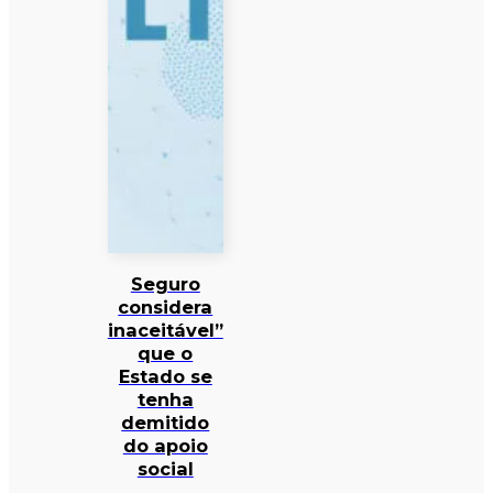
Seguro
considera
inaceitável”
que o
Estado se
tenha
demitido
do apoio
social