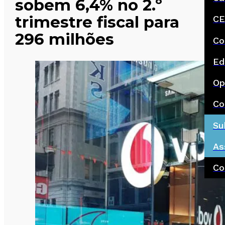
sobem 6,4% no 2.º
trimestre fiscal para
CE
296 milhões
Co
Ed
Op
Co
Su
As
Co