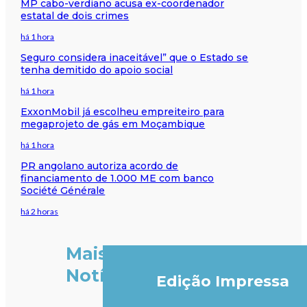
MP cabo-verdiano acusa ex-coordenador
estatal de dois crimes
há 1 hora
Seguro considera inaceitável” que o Estado se
tenha demitido do apoio social
há 1 hora
ExxonMobil já escolheu empreiteiro para
megaprojeto de gás em Moçambique
há 1 hora
PR angolano autoriza acordo de
financiamento de 1.000 ME com banco
Société Générale
há 2 horas
Mais
Notícias
Edição Impressa