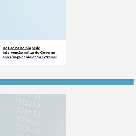
Região na Bolívia pede
intervenção militar do Governo
após “vaga de violência extrema”