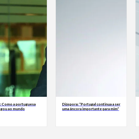
a: Como a portuguesa
Diáspora: “Portugal continua a ser
egou ao mundo
uma âncora importante para mim”