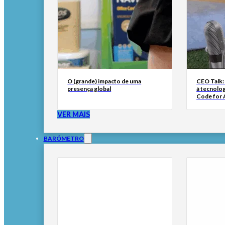
O (grande) impacto de uma
CEO Talk:
presença global
à tecnolog
Code for A
VER MAIS
BARÓMETRO