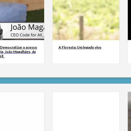
 Democratizar o acesso
A Floresta: Um legado vivo
ia, João Magalhães, da
ll_