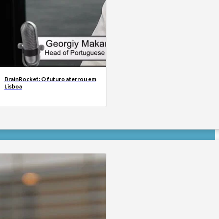
BrainRocket: O futuro aterrou em
Lisboa