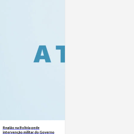
Região na Bolívia pede
intervenção militar do Governo