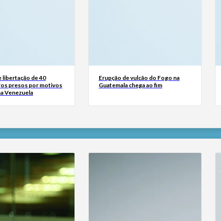
 libertação de 40
Erupção de vulcão do Fogo na
ros presos por motivos
Guatemala chega ao fim
na Venezuela