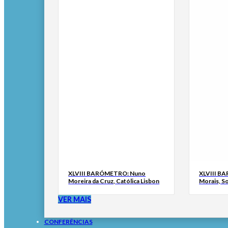
XLVIII BARÓMETRO: Nuno
XLVIII B
Moreira da Cruz, Católica Lisbon
Morais, S
VER MAIS
CONFERÊNCIAS