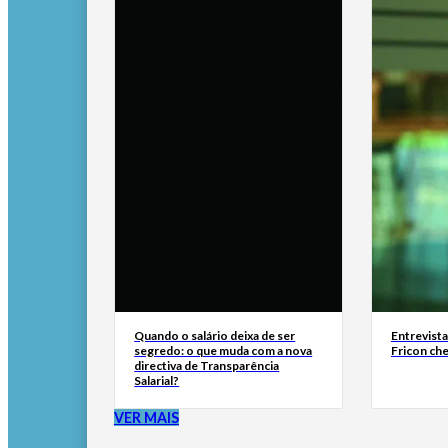
Quando o salário deixa de ser
Entrevist
segredo: o que muda com a nova
Fricon ch
directiva de Transparência
Salarial?
VER MAIS