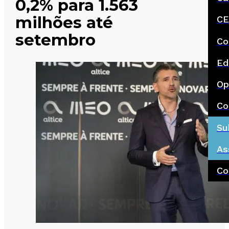
0,2% para 1.563
milhões até
CE
setembro
Co
Ed
Op
Co
Su
As
Co