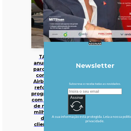
ASSINAR
TAP
anuncia
Newsletter
parceria
com a
Airbnb e
Subscreva e receba todas as novidades.
reforça
programa
Assinar
com mais
de nove
milhões
A sua informação está protegida. Leia a nossa políti
de
privacidade.
clientes