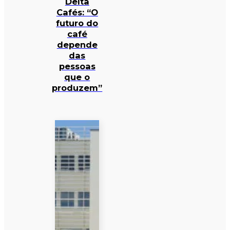
Delta
Cafés: “O
futuro do
café
depende
das
pessoas
que o
produzem”