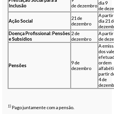
dia 9
Inclusão
de dezembro
de dez
A partir
21 de
Ação Social
dia 21 
dezembro
dezemb
Doença
Profissional:
Pensões
2 de
A partir
e Subsídios
dezembro
de dez
A emiss
dos val
efetuad
9 de
ordem
Pensões
dezembro
alfabéti
partir d
4 de
dezemb
1)
Pago juntamente com a pensão.