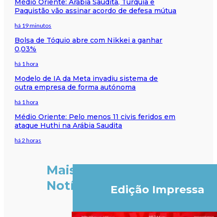
Médio Oriente: Arábia Saudita, Turquia e
Paquistão vão assinar acordo de defesa mútua
há 19 minutos
Bolsa de Tóquio abre com Nikkei a ganhar
0,03%
há 1 hora
Modelo de IA da Meta invadiu sistema de
outra empresa de forma autónoma
há 1 hora
Médio Oriente: Pelo menos 11 civis feridos em
ataque Huthi na Arábia Saudita
há 2 horas
Mais
Notícias
Edição Impressa