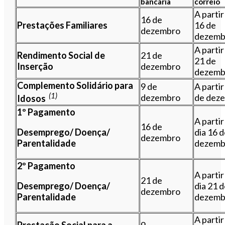
bancária
correio
A partir 
​16 de
Prestações Familiares
16 de
dezembro
dezemb
A partir 
Rendimento Social de
​21 de
21 de
Inserção
dezembro
dezemb
Complemento Solidário para
9 de
A partir
(1)
dezembro
de dez
Idosos
1º Pagamento
A partir
16 de
Desemprego/ Doença/
dia 16 
dezembro
Parentalidade
dezemb
2º Pagamento
A partir
​21 de
Desemprego/ Doença/
dia ​21 
dezembro
Parentalidade
dezemb
A partir
Prestação Social para a
9