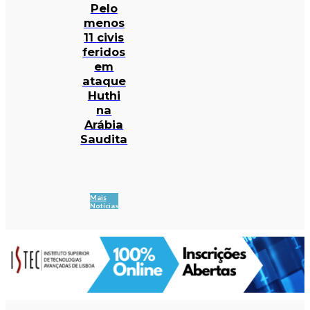
Pelo
menos
11 civis
feridos
em
ataque
Huthi
na
Arábia
Saudita
Mais
Notícias