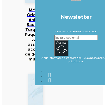
Médio
Oriente:
Newsletter
Arábia
Saudita,
Turquia e
Subscreva e receba todas as novidades.
Paquistão
vão
Assinar
assinar
acordo
de defesa
A sua informação está protegida. Leia a nossa políti
mútua
privacidade.