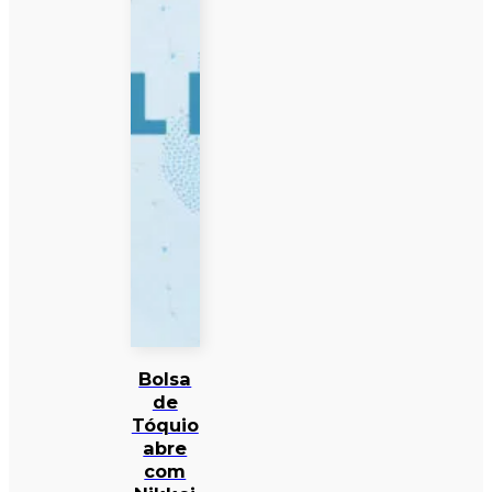
Bolsa
de
Tóquio
abre
com