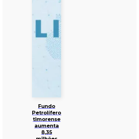
Fundo
Petrolífero
timorense
aumenta
8,35
milhões