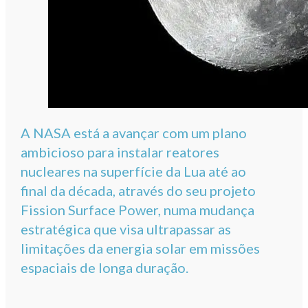
A NASA está a avançar com um plano
ambicioso para instalar reatores
nucleares na superfície da Lua até ao
final da década, através do seu projeto
Fission Surface Power, numa mudança
estratégica que visa ultrapassar as
limitações da energia solar em missões
espaciais de longa duração.