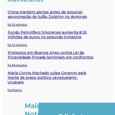
Mais Recentes
China mantém alertas antes de possível
aproximação do tufão Dolphin no domingo
há 12 minutos
Fundo Petrolífero timorense aumenta 8,35
milhões de euros no segundo trimestre
há 15 minutos
Protestos em Buenos Aires contra Lei da
Propriedade Privada terminam em confrontos
há 44 minutos
María Corina Machado culpa Governo pela
morte de preso político venezuelano-
uruguaio
há 2 horas
Mais
Notícias