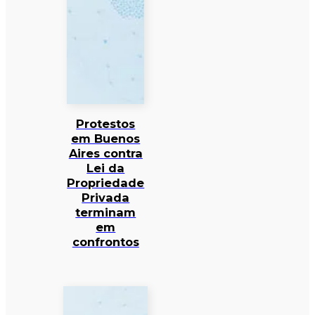
Protestos
em Buenos
Aires contra
Lei da
Propriedade
Privada
terminam
em
confrontos