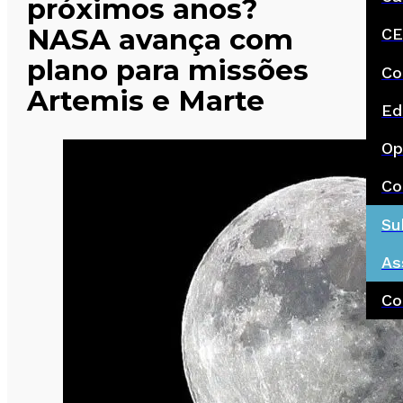
próximos anos?
NASA avança com
CE
plano para missões
Co
Artemis e Marte
Ed
Op
Co
Su
As
Co