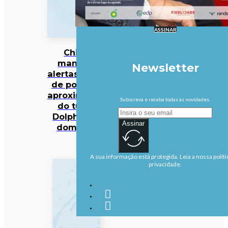
ASSINAR
China
mantém
Newsletter
alertas antes
de possível
aproximação
Subscreva e receba todas as novidades.
do tufão
Dolphin no
Assinar
domingo
A sua informação está protegida. Leia a nossa políti
privacidade.