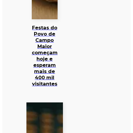
Festas do
Povo de
Campo
Maior
começam
hoje e
esperam
mais de
400 mil
visitantes