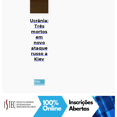
Ucrânia:
Três
mortos
em
novo
ataque
russo a
Kiev
Mais
Notícias