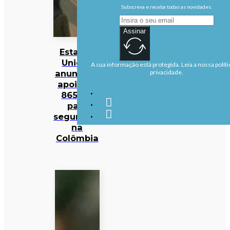
Subscreva e receba todas as novidades.
Assinar
Estados
Unidos
A sua informação está protegida. Leia a nossa políti
anunciam
privacidade.
apoio de
865 ME
para
segurança
na
Colômbia