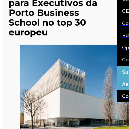
para Executivos da
Porto Business
CE
School no top 30
Co
europeu
Ed
Op
Co
Su
As
Co