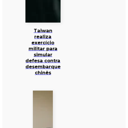
Taiwan
realiza
exercício
militar para
simular
defesa contra
desembarque
chinês