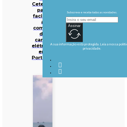
Cetelem
para
Subscreva e receba todas as novidades.
facilitar
a
Assinar
compra
de
carros
A sua informação está protegida. Leia a nossa políti
elétricos
privacidade.
em
Portugal