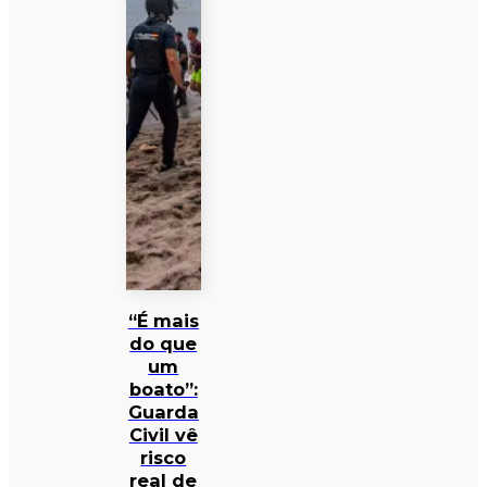
“É mais
do que
um
boato”:
Guarda
Civil vê
risco
real de