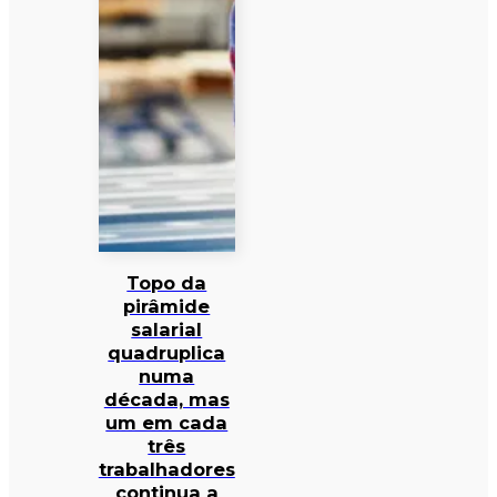
Topo da
pirâmide
salarial
quadruplica
numa
década, mas
um em cada
três
trabalhadores
continua a