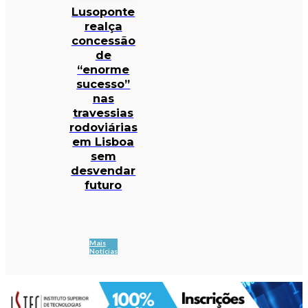
Lusoponte
realça
concessão
de
“enorme
sucesso”
nas
travessias
rodoviárias
em Lisboa
sem
desvendar
futuro
Mais
Notícias