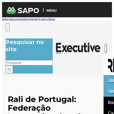
MENU
Saltar para o conteúdo principal
Ir para o footer
Pesquisar no
site
Pesquisar
×
Úl
Úl
Rali de Portugal:
Ba
Federação
Ca