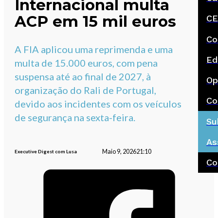
Internacional multa
ACP em 15 mil euros
CE
Co
A FIA aplicou uma reprimenda e uma
Ed
multa de 15.000 euros, com pena
suspensa até ao final de 2027, à
Op
organização do Rali de Portugal,
Co
devido aos incidentes com os veículos
de segurança na sexta-feira.
Su
As
Maio 9, 2026
21:10
Executive Digest com Lusa
Co