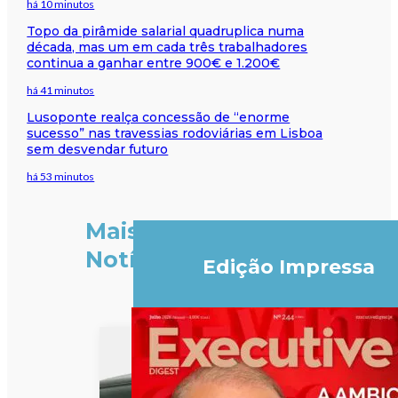
há 10 minutos
Topo da pirâmide salarial quadruplica numa
década, mas um em cada três trabalhadores
continua a ganhar entre 900€ e 1.200€
há 41 minutos
Lusoponte realça concessão de “enorme
sucesso” nas travessias rodoviárias em Lisboa
sem desvendar futuro
há 53 minutos
Mais
Notícias
Edição Impressa