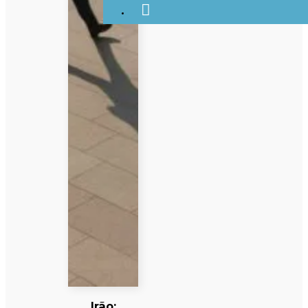
Irão: