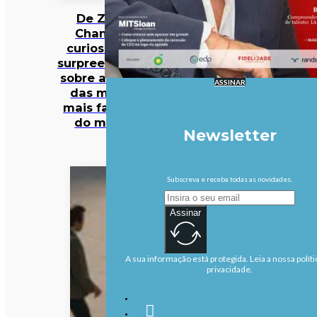
De Zara a
Chanel: 12
curiosidades
surpreendentes
sobre algumas
ASSINAR
das marcas
mais famosas
do mundo
Newsletter
Subscreva e receba todas as novidades.
Assinar
A sua informação está protegida. Leia a nossa políti
privacidade.