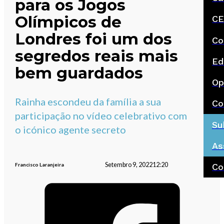
para os Jogos
Olímpicos de
CE
Londres foi um dos
Co
segredos reais mais
Ed
bem guardados
Op
Rainha escondeu da família a sua
Co
participação no vídeo celebrativo com
Su
o icónico agente secreto
As
Setembro 9, 2022
12:20
Francisco Laranjeira
Co