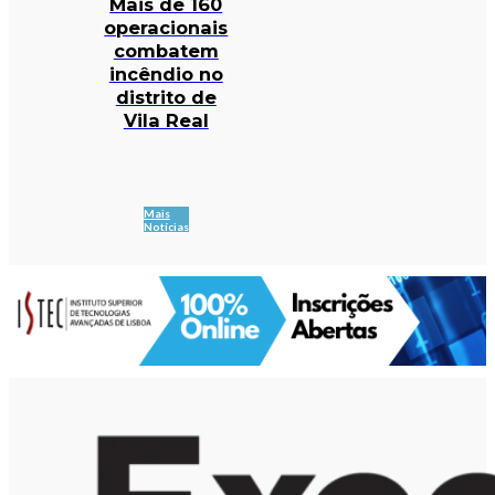
Mais de 160
operacionais
combatem
incêndio no
distrito de
Vila Real
Mais
Notícias