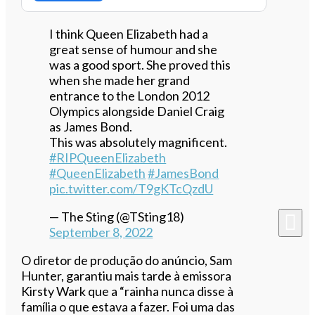
I think Queen Elizabeth had a
great sense of humour and she
was a good sport. She proved this
when she made her grand
entrance to the London 2012
Olympics alongside Daniel Craig
as James Bond.
This was absolutely magnificent.
#RIPQueenElizabeth
#QueenElizabeth
#JamesBond
pic.twitter.com/T9gKTcQzdU
— The Sting (@TSting18)
September 8, 2022
O diretor de produção do anúncio, Sam
Hunter, garantiu mais tarde à emissora
Kirsty Wark que a “rainha nunca disse à
família o que estava a fazer. Foi uma das