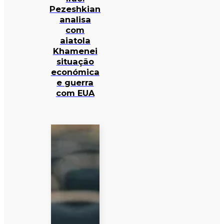
Pezeshkian
analisa
com
aiatola
Khamenei
situação
económica
e guerra
com EUA