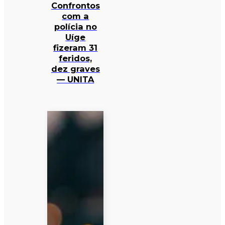
Confrontos
com a
polícia no
Uíge
fizeram 31
feridos,
dez graves
— UNITA