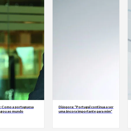
a: Como a portuguesa
Diáspora: “Portugal continua a ser
egou ao mundo
uma âncora importante para mim”