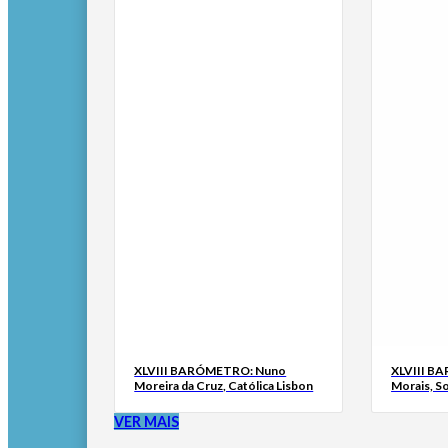
XLVIII BARÓMETRO: Nuno
XLVIII B
Moreira da Cruz, Católica Lisbon
Morais, S
VER MAIS