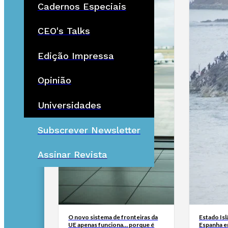
Cadernos Especiais
CEO's Talks
Edição Impressa
Opinião
Universidades
Subscrever Newsletter
Assinar Revista
O novo sistema de fronteiras da
Estado Isl
UE apenas funciona… porque é
Espanha e