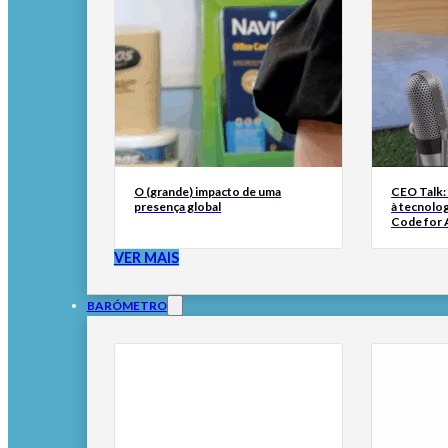
O (grande) impacto de uma
CEO Talk:
presença global
à tecnolog
Code for A
VER MAIS
BARÓMETRO