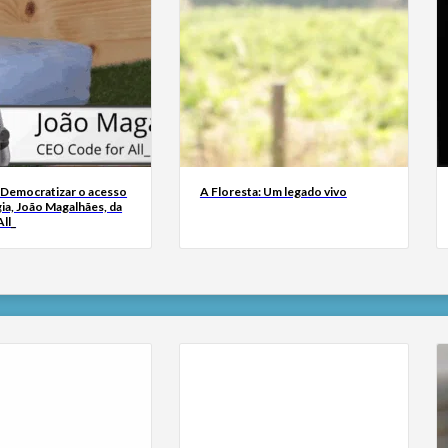
 Democratizar o acesso
A Floresta: Um legado vivo
ia, João Magalhães, da
ll_