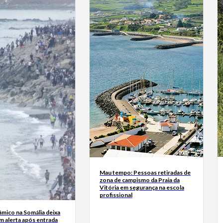
Mau tempo: Pessoas retiradas de
zona de campismo da Praia da
Vitória em segurança na escola
profissional
âmico na Somália deixa
m alerta após entrada