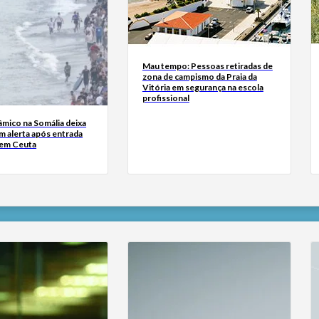
Mau tempo: Pessoas retiradas de
zona de campismo da Praia da
Vitória em segurança na escola
profissional
âmico na Somália deixa
m alerta após entrada
 em Ceuta