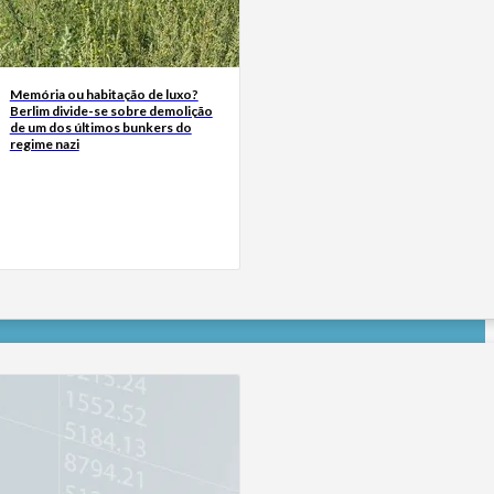
Memória ou habitação de luxo?
Berlim divide-se sobre demolição
de um dos últimos bunkers do
regime nazi