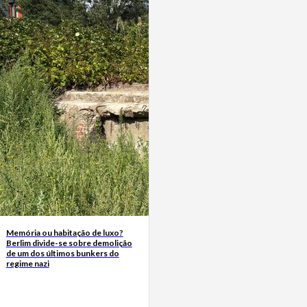
Memória ou habitação de luxo?
Berlim divide-se sobre demolição
de um dos últimos bunkers do
regime nazi