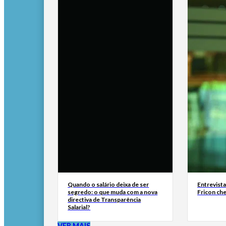
Quando o salário deixa de ser
Entrevist
segredo: o que muda com a nova
Fricon ch
directiva de Transparência
Salarial?
VER MAIS