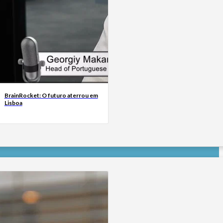
BrainRocket: O futuro aterrou em
Lisboa