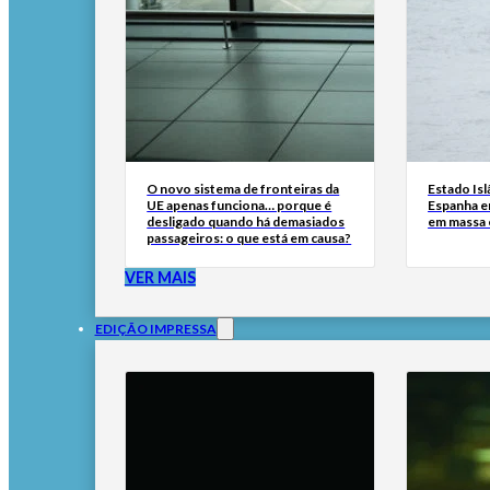
O novo sistema de fronteiras da
Estado Isl
UE apenas funciona… porque é
Espanha e
desligado quando há demasiados
em massa
passageiros: o que está em causa?
VER MAIS
EDIÇÃO IMPRESSA