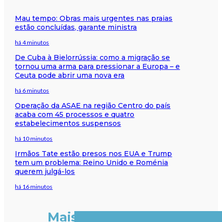
Mau tempo: Obras mais urgentes nas praias
estão concluídas, garante ministra
há 4 minutos
De Cuba à Bielorrússia: como a migração se
tornou uma arma para pressionar a Europa – e
Ceuta pode abrir uma nova era
há 6 minutos
Operação da ASAE na região Centro do país
acaba com 45 processos e quatro
estabelecimentos suspensos
há 10 minutos
Irmãos Tate estão presos nos EUA e Trump
tem um problema: Reino Unido e Roménia
querem julgá-los
há 16 minutos
Mais