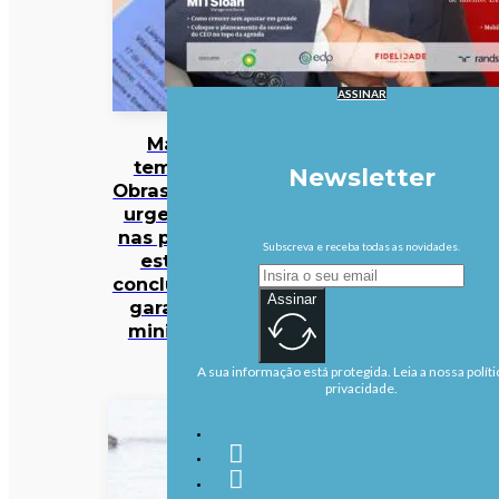
ASSINAR
Mau
tempo:
Newsletter
Obras mais
urgentes
nas praias
Subscreva e receba todas as novidades.
estão
concluídas,
Assinar
garante
ministra
A sua informação está protegida. Leia a nossa políti
privacidade.