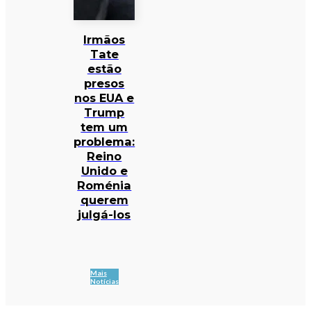
Irmãos
Tate
estão
presos
nos EUA e
Trump
tem um
problema:
Reino
Unido e
Roménia
querem
julgá-los
Mais
Notícias