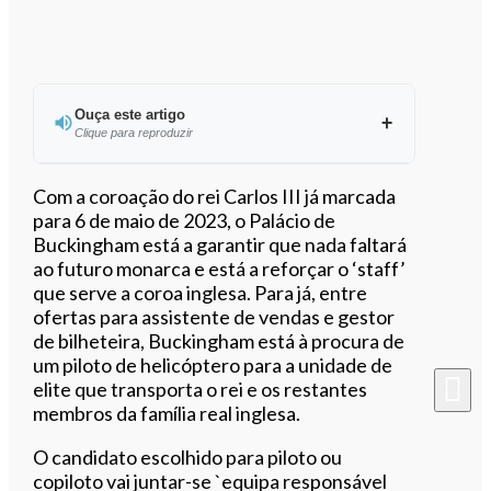
Ouça este artigo
Clique para reproduzir
Ouvir este artigo
Com a coroação do rei Carlos III já marcada
para 6 de maio de 2023, o Palácio de
Buckingham está a garantir que nada faltará
ao futuro monarca e está a reforçar o ‘staff’
que serve a coroa inglesa. Para já, entre
ofertas para assistente de vendas e gestor
de bilheteira, Buckingham está à procura de
um piloto de helicóptero para a unidade de
elite que transporta o rei e os restantes
membros da família real inglesa.
O candidato escolhido para piloto ou
copiloto vai juntar-se `equipa responsável