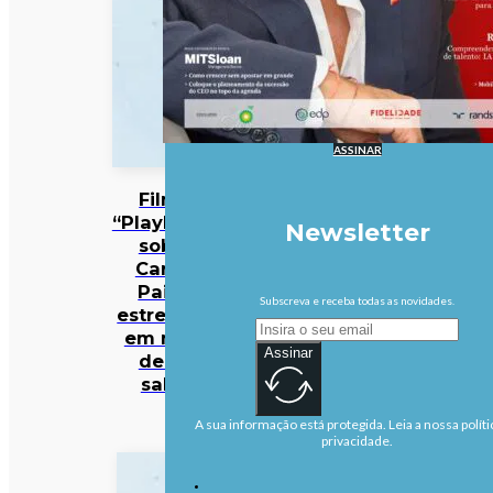
ASSINAR
Filme
“Playback”
Newsletter
sobre
Carlos
Paião
Subscreva e receba todas as novidades.
estreia-se
em mais
Assinar
de 50
salas
A sua informação está protegida. Leia a nossa políti
privacidade.