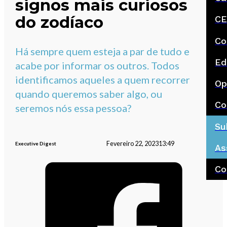
signos mais curiosos
do zodíaco
CE
Co
Há sempre quem esteja a par de tudo e
Ed
acabe por informar os outros. Todos
identificamos aqueles a quem recorrer
Op
quando queremos saber algo, ou
Co
seremos nós essa pessoa?
Su
Fevereiro 22, 2023
13:49
Executive Digest
As
Co