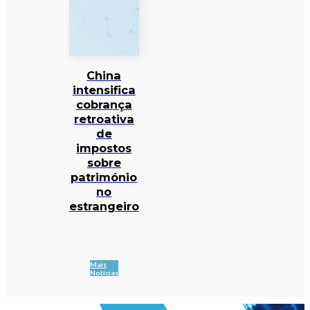
China
intensifica
cobrança
retroativa
de
impostos
sobre
património
no
estrangeiro
Mais
Notícias