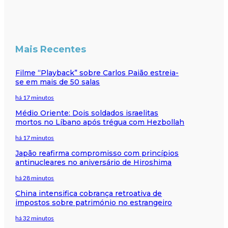
Mais Recentes
Filme “Playback” sobre Carlos Paião estreia-
se em mais de 50 salas
há 17 minutos
Médio Oriente: Dois soldados israelitas
mortos no Líbano após trégua com Hezbollah
há 17 minutos
Japão reafirma compromisso com princípios
antinucleares no aniversário de Hiroshima
há 28 minutos
China intensifica cobrança retroativa de
impostos sobre património no estrangeiro
há 32 minutos