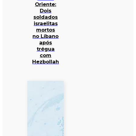
Oriente:
Dois
soldados
israelitas
mortos
no Líbano
após
trégua
com
Hezbollah