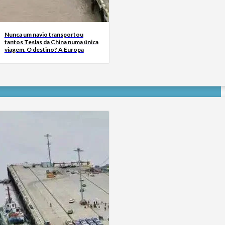
Nunca um navio transportou
tantos Teslas da China numa única
viagem. O destino? A Europa