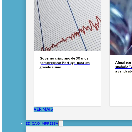
Governo cria plano de 30 anos
Afinal, ga
para preparar Portugal para um
símbolo “
grande sismo
à venda at
VER MAIS
EDIÇÃO IMPRESSA