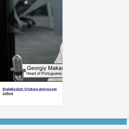
BrainRocket: O futuro aterrou em
Lisboa