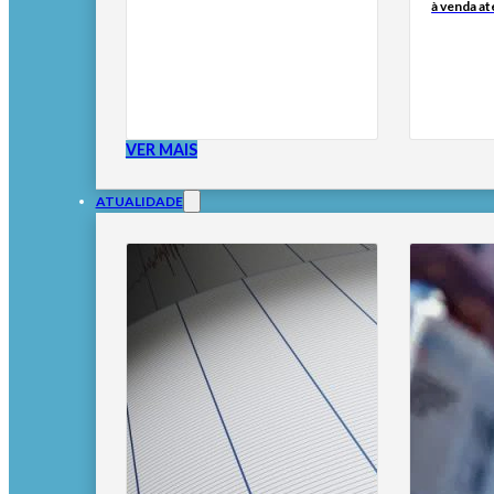
à venda at
VER MAIS
ATUALIDADE