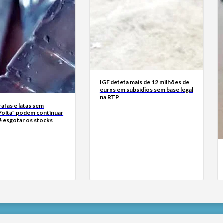
IGF deteta mais de 12 milhões de
euros em subsídios sem base legal
na RTP
rrafas e latas sem
Volta” podem continuar
é esgotar os stocks