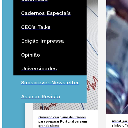
Cadernos Especiais
CEO's Talks
Edição Impressa
Opinião
Universidades
Subscrever Newsletter
Assinar Revista
Governo cria plano de 30 anos
Afinal, ga
para preparar Portugal para um
símbolo “
grande sismo