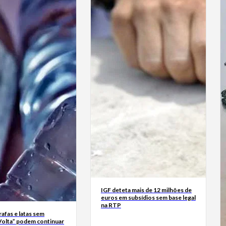
IGF deteta mais de 12 milhões de
euros em subsídios sem base legal
na RTP
rrafas e latas sem
Volta” podem continuar