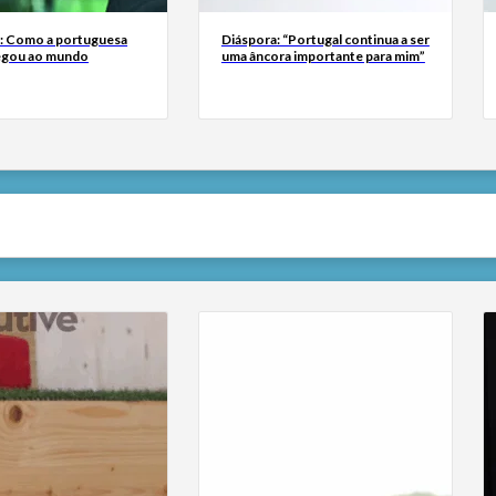
a: Como a portuguesa
Diáspora: “Portugal continua a ser
egou ao mundo
uma âncora importante para mim”