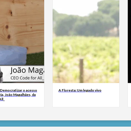
 Democratizar o acesso
A Floresta: Um legado vivo
ia, João Magalhães, da
ll_