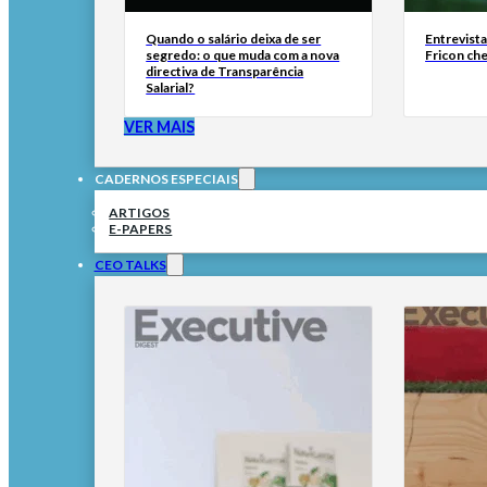
Quando o salário deixa de ser
Entrevist
segredo: o que muda com a nova
Fricon ch
directiva de Transparência
Salarial?
VER MAIS
CADERNOS ESPECIAIS
ARTIGOS
E-PAPERS
CEO TALKS