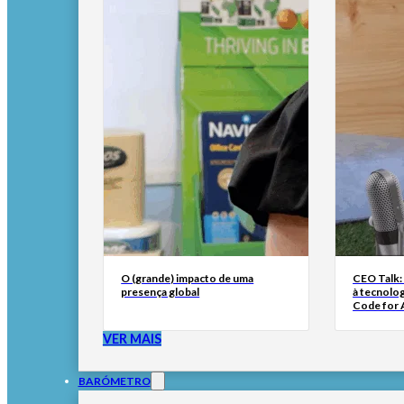
O (grande) impacto de uma
CEO Talk:
presença global
à tecnolog
Code for A
VER MAIS
BARÓMETRO