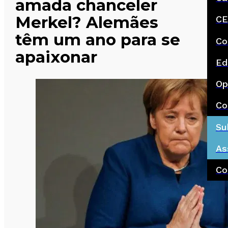
amada chanceler
Merkel? Alemães
CE
têm um ano para se
Co
apaixonar
Ed
Op
Co
Su
As
Co