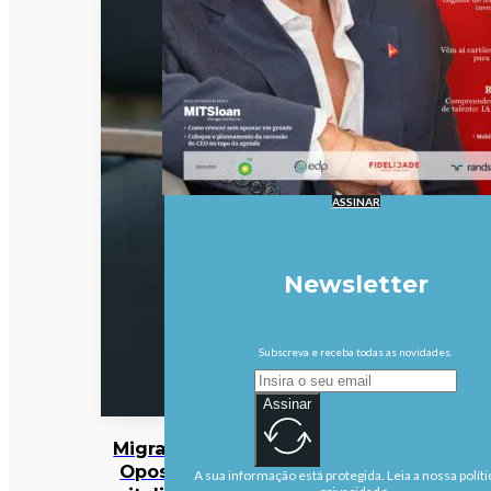
ASSINAR
Newsletter
Subscreva e receba todas as novidades.
Assinar
Migrações:
Oposição
A sua informação está protegida. Leia a nossa políti