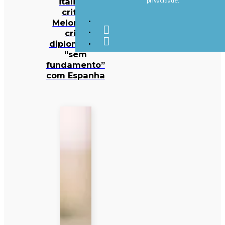
italiana
privacidade.
critica
Meloni por
crise
diplomática
“sem
fundamento”
com Espanha