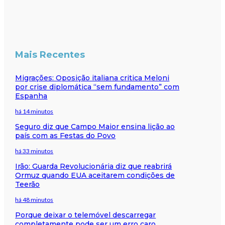
Mais Recentes
Migrações: Oposição italiana critica Meloni
por crise diplomática “sem fundamento” com
Espanha
há 14 minutos
Seguro diz que Campo Maior ensina lição ao
país com as Festas do Povo
há 33 minutos
Irão: Guarda Revolucionária diz que reabrirá
Ormuz quando EUA aceitarem condições de
Teerão
há 48 minutos
Porque deixar o telemóvel descarregar
completamente pode ser um erro caro