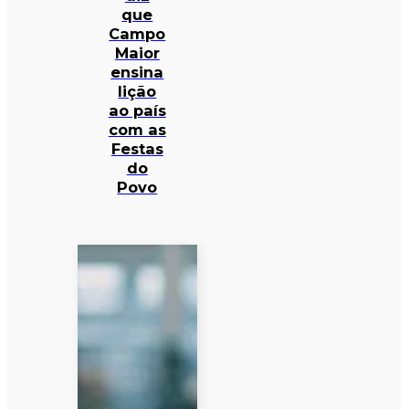
que
Campo
Maior
ensina
lição
ao país
com as
Festas
do
Povo