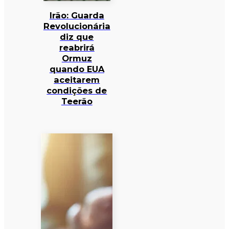
Irão: Guarda
Revolucionária
diz que
reabrirá
Ormuz
quando EUA
aceitarem
condições de
Teerão