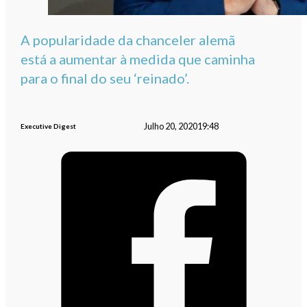
A popularidade da chanceler alemã
está a aumentar à medida que caminha
para o final do seu ‘reinado’.
Julho 20, 2020
19:48
Executive Digest