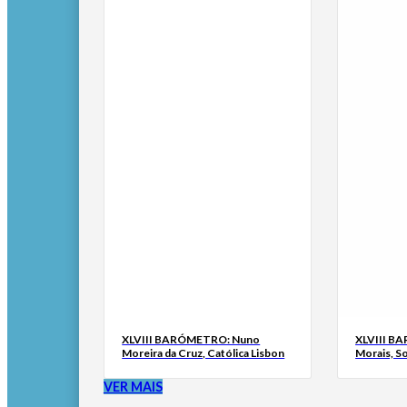
XLVIII BARÓMETRO: Nuno
XLVIII B
Moreira da Cruz, Católica Lisbon
Morais, S
VER MAIS