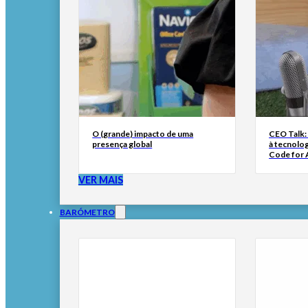
O (grande) impacto de uma
CEO Talk:
presença global
à tecnolog
Code for A
VER MAIS
BARÓMETRO