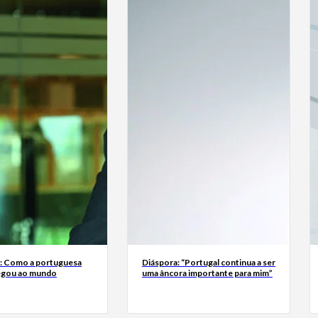
a: Como a portuguesa
Diáspora: “Portugal continua a ser
egou ao mundo
uma âncora importante para mim”