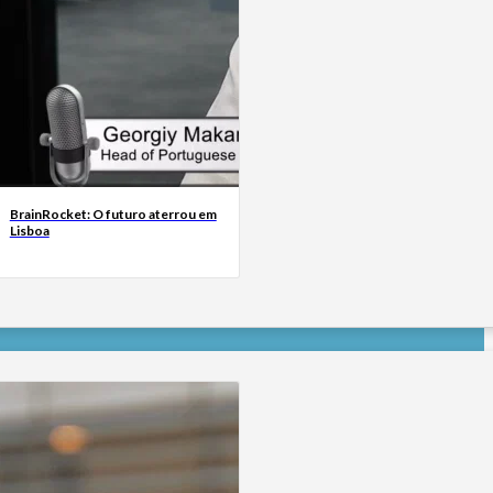
BrainRocket: O futuro aterrou em
Lisboa