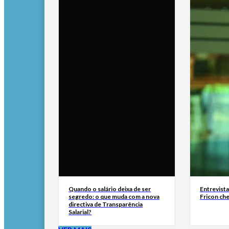
Quando o salário deixa de ser
Entrevist
segredo: o que muda com a nova
Fricon ch
directiva de Transparência
Salarial?