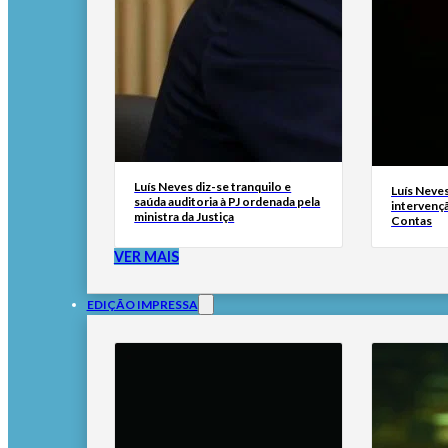
Luís Neves diz-se tranquilo e
Luís Neves 
saúda auditoria à PJ ordenada pela
intervenç
ministra da Justiça
Contas
VER MAIS
EDIÇÃO IMPRESSA