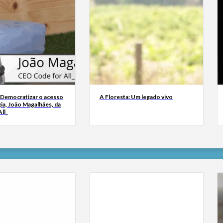
 Democratizar o acesso
A Floresta: Um legado vivo
ia, João Magalhães, da
ll_