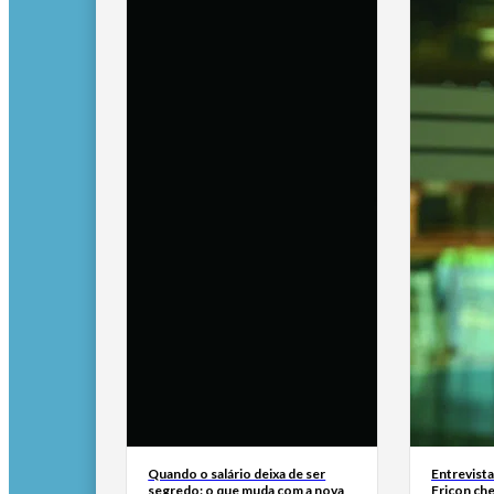
Quando o salário deixa de ser
Entrevist
segredo: o que muda com a nova
Fricon ch