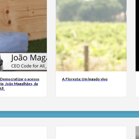
 Democratizar o acesso
A Floresta: Um legado vivo
ia, João Magalhães, da
ll_