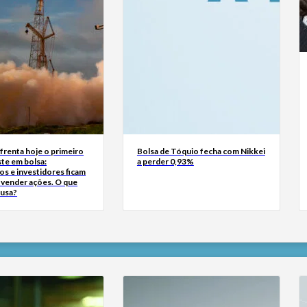
frenta hoje o primeiro
Bolsa de Tóquio fecha com Nikkei
te em bolsa:
a perder 0,93%
s e investidores ficam
a vender ações. O que
ausa?