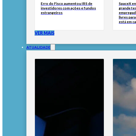
Erro do Fisco aumentou IRS de
SpaceX en
investidores com ações e fundos
grande tes
estrangeiros
empregado
livres par
está em c
VER MAIS
ATUALIDADE