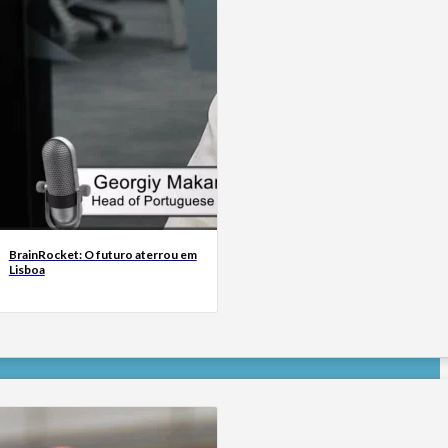
BrainRocket: O futuro aterrou em
Lisboa