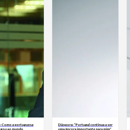
a: Como a portuguesa
Diáspora: “Portugal continua a ser
egou ao mundo
uma âncora importante para mim”