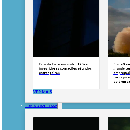
Erro do Fisco aumentou IRS de
SpaceX en
investidores com ações e fundos
grande tes
estrangeiros
empregado
livres par
está em c
VER MAIS
EDIÇÃO IMPRESSA