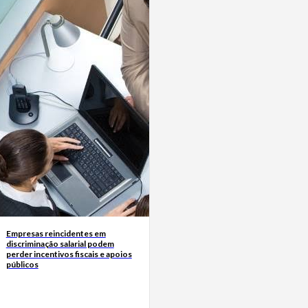
Empresas reincidentes em
discriminação salarial podem
perder incentivos fiscais e apoios
públicos