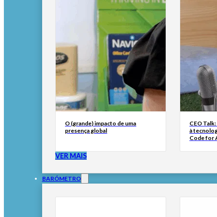
O (grande) impacto de uma
CEO Talk:
presença global
à tecnolog
Code for A
VER MAIS
BARÓMETRO