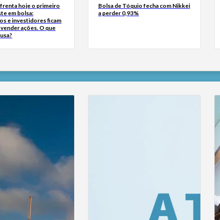
frenta hoje o primeiro
Bolsa de Tóquio fecha com Nikkei
te em bolsa:
a perder 0,93%
s e investidores ficam
a vender ações. O que
ausa?