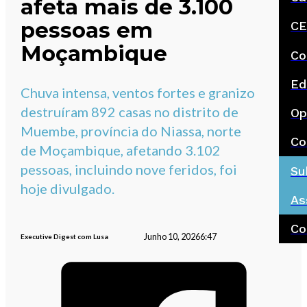
afeta mais de 3.100
pessoas em
CE
Moçambique
Co
Ed
Chuva intensa, ventos fortes e granizo
destruíram 892 casas no distrito de
Op
Muembe, província do Niassa, norte
Co
de Moçambique, afetando 3.102
pessoas, incluindo nove feridos, foi
Su
hoje divulgado.
As
Co
Junho 10, 2026
6:47
Executive Digest com Lusa