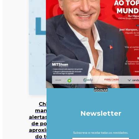
ASSINAR
China
mantém
Newsletter
alertas antes
de possível
aproximação
Subscreva e receba todas as novidades.
do tufão