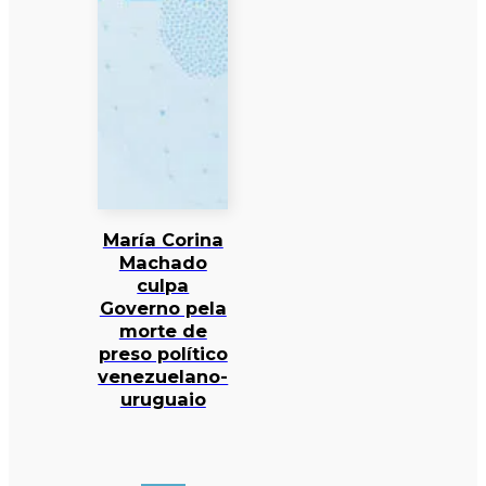
María Corina
Machado
culpa
Governo pela
morte de
preso político
venezuelano-
uruguaio