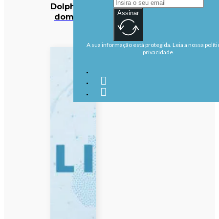
Dolphin no
Assinar
domingo
A sua informação está protegida. Leia a nossa políti
privacidade.