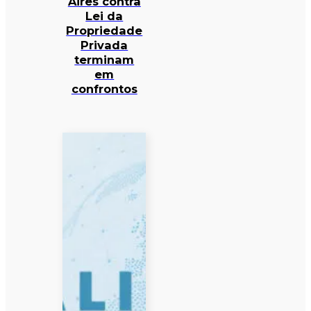
Aires contra
Lei da
Propriedade
Privada
terminam
em
confrontos