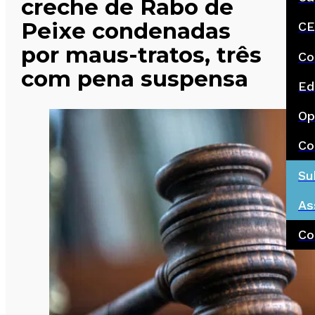
creche de Rabo de
Peixe condenadas
CE
por maus-tratos, três
Co
com pena suspensa
Ed
Op
Co
Su
As
Co