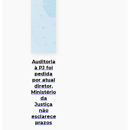
Auditoria
à PJ foi
pedida
por atual
diretor,
Ministério
da
Justiça
não
esclarece
prazos