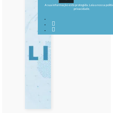
A sua informação está protegida. Leia a nossa políti
privacidade.