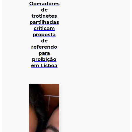
Operadores
de
trotinetes
partilhadas
criticam
proposta
de
referendo
para
proibição
em Lisboa