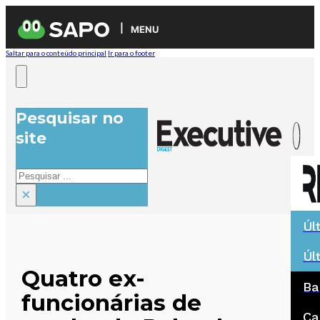
MENU
Saltar para o conteúdo principal
Ir para o footer
Pesquisar no
site
Pesquisar
×
Úl
Úl
Quatro ex-
Ba
funcionárias de
Ca