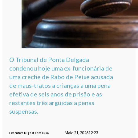
O Tribunal de Ponta Delgada
condenou hoje uma ex-funcionária de
uma creche de Rabo de Peixe acusada
de maus-tratos a crianças a uma pena
efetiva de seis anos de prisão e as
restantes três arguidas a penas
suspensas.
Maio 21, 2026
12:23
Executive Digest com Lusa