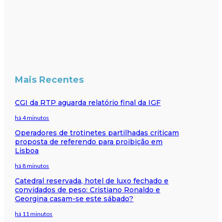
Mais Recentes
CGI da RTP aguarda relatório final da IGF
há 4 minutos
Operadores de trotinetes partilhadas criticam
proposta de referendo para proibição em
Lisboa
há 8 minutos
Catedral reservada, hotel de luxo fechado e
convidados de peso: Cristiano Ronaldo e
Georgina casam-se este sábado?
há 11 minutos