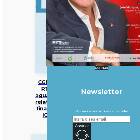
ASSINAR
CGI da
RTP
Newsletter
aguarda
relatório
final da
Subscreva e receba todas as novidades.
IGF
Assinar